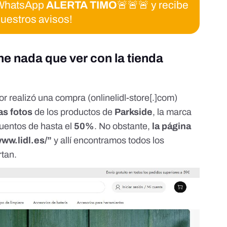
e WhatsApp
ALERTA TIMO
🚨🚨🚨 y recibe
uestros avisos!
ne nada que ver con la tienda
tor realizó una compra (onlinelidl-store[.]com)
las fotos
de los productos de
Parkside
, la marca
cuentos de hasta el
50%
. No obstante,
la página
www.lidl.es/”
y allí encontramos
todos los
rtan
.