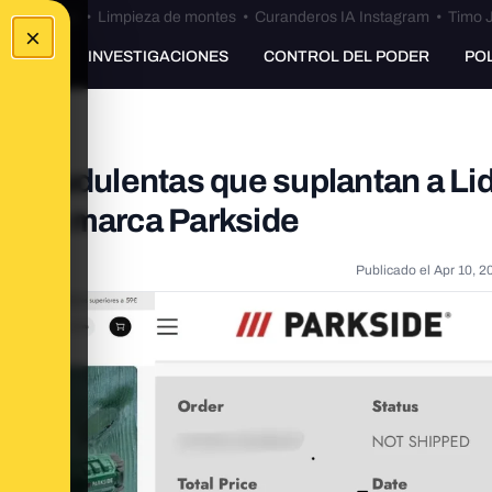
Bulos Ceuta
•
Limpieza de montes
•
Curanderos IA Instagram
•
Timo J
×
UNKING
INVESTIGACIONES
CONTROL DEL PODER
PO
 fraudulentas que suplantan a Lid
de la marca Parkside
Publicado el
Apr 10, 2