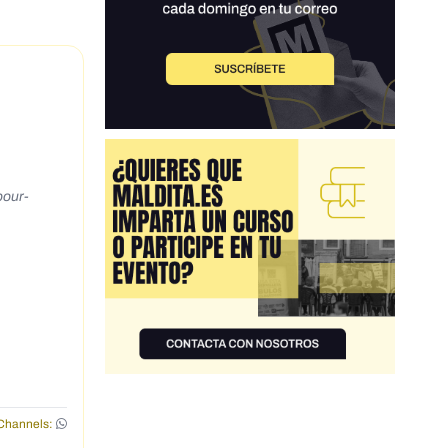
our-
Channels: