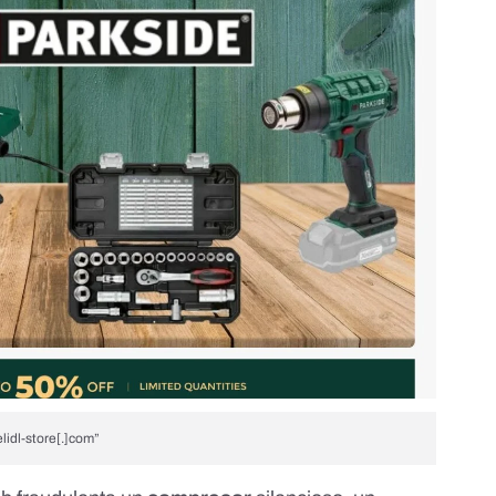
lidl-store[.]com”