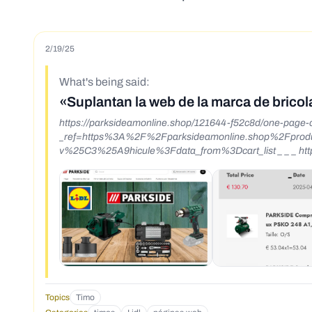
2/19/25
What's being said:
«Suplantan la web de la marca de bricola
https://parksideamonline.shop/121644-f52c8d/one-pag
_ref=https%3A%2F%2Fparksideamonline.shop%2Fprodu
v%25C3%25A9hicule%3Fdata_from%3Dcart_list _ _ _ https:/
Topics
Timo