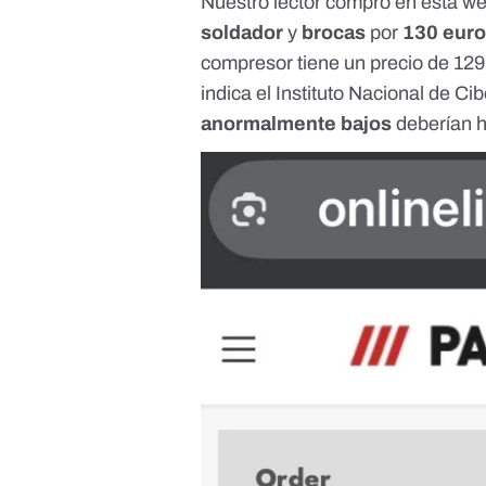
Nuestro lector compró en esta w
soldador
y
brocas
por
130 eur
compresor tiene un precio de 129
indica el
Instituto Nacional de C
anormalmente bajos
deberían 