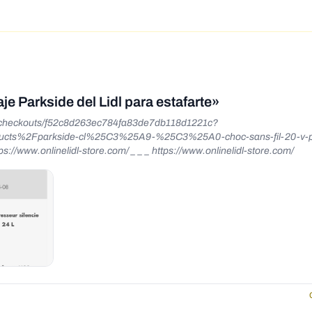
je Parkside del Lidl para estafarte»
e-checkouts/f52c8d263ec784fa83de7db118d1221c?
cts%2Fparkside-cl%25C3%25A9-%25C3%25A0-choc-sans-fil-20-v-p
/www.onlinelidl-store.com/ _ _ _ https://www.onlinelidl-store.com/