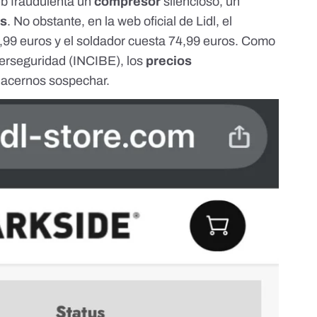
eb fraudulenta un
compresor
silencioso, un
os
. No obstante, en la web oficial de Lidl,
el
,99 euros
y
el soldador cuesta 74,99 euros
. Como
iberseguridad (INCIBE)
, los
precios
hacernos sospechar.