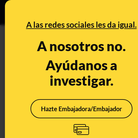
Grupos Ceuta
•
DESINFO
PREB
A las redes sociales les da igual.
DESINFO
A nosotros no.
Cuidado con las tiendas online
ofrecen productos rebajados 
Ayúdanos a
investigar.
Consumo
Hazte Embajadora/Embajador