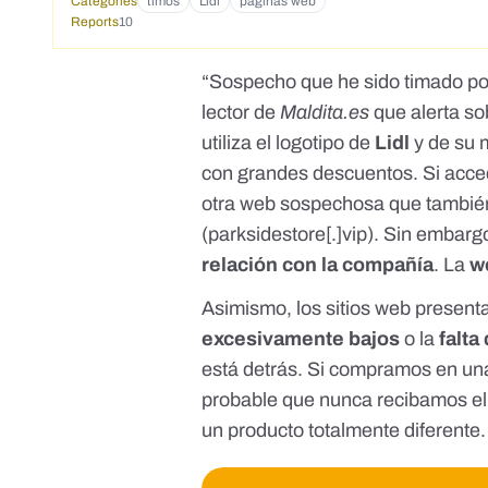
Categories
timos
Lidl
páginas web
Reports
10
“Sospecho que he sido timado p
lector de
Maldita.es
que alerta sob
utiliza el logotipo de
Lidl
y de su 
con grandes descuentos. Si acce
otra web sospechosa que tambié
(parksidestore[.]vip). Sin embarg
relación con la compañía
. La
w
Asimismo, los sitios web presen
excesivamente bajos
o la
falta
está detrás. Si compramos en una 
probable que nunca recibamos el
un producto totalmente diferente
.