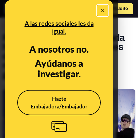
×
Hazte Maldit
o
Abrir menú
A las redes sociales les da
DESINFO
igual.
Recular o borrar como si nada
hubiera pasado: las acciones
A nosotros no.
del DOGE que no han
Ayúdanos a
representado el recorte de
investigar.
gastos que claman
Publicado el
Mar 7, 2025, 5:00:04 PM
Hazte
Embajadora/Embajador