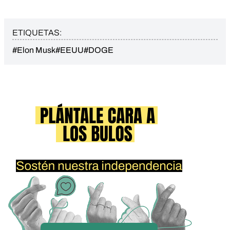
ETIQUETAS:
#Elon Musk
#EEUU
#DOGE