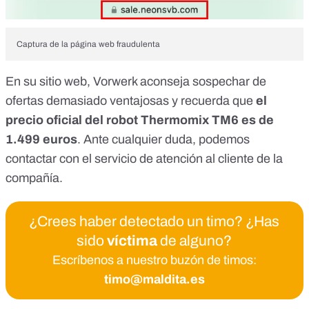
Captura de la página web fraudulenta
En su sitio web, Vorwerk aconseja
sospechar de
ofertas demasiado ventajosas y recuerda que
el
precio oficial del robot Thermomix TM6 es de
1.499 euros
. Ante cualquier duda, podemos
contactar con el
servicio de atención al cliente de la
compañía
.
¿Crees haber detectado un timo? ¿Has
sido
víctima
de alguno?
Escríbenos a nuestro buzón de timos:
timo@maldita.es