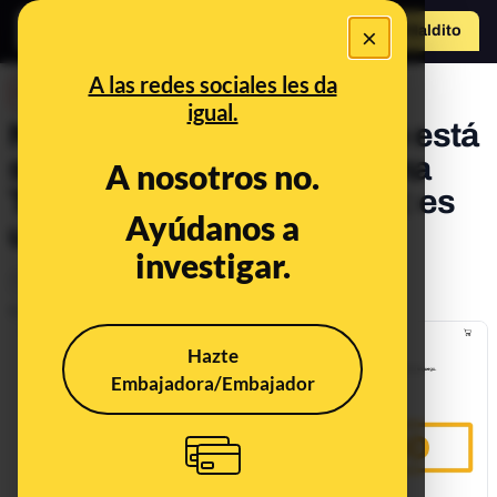
×
Hazte Maldit
o
Abrir menú
A las redes sociales les da
DESINFO
igual.
No, la empresa Vorwerk no está
sorteando el robot de cocina
A nosotros no.
Thermomix por 1,95 euros: es
Ayúdanos a
un timo
investigar.
Timo
Publicado el
Mar 5, 2025, 1:58:06 PM
Hazte
Embajadora/Embajador