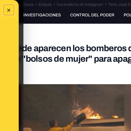
euta
•
Bulos Ceuta
•
Eclipse
•
Curanderos IA Instagram
•
Timo José E
×
UNKING
INVESTIGACIONES
CONTROL DEL PODER
PO
o donde aparecen los bomberos 
ando "bolsos de mujer" para apag