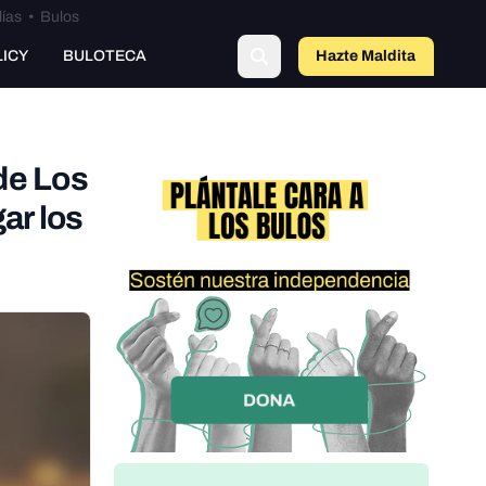
lías
•
Bulos
LICY
BULOTECA
Hazte Maldit
o
de Los
ar los