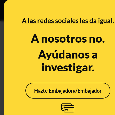
Especial C
DESINFO
PREB
A las redes sociales les da igual.
DESINFO
A nosotros no.
Qué sabemos sobre este víde
Ángeles supuestamente utiliz
Ayúdanos a
incendios en California
investigar.
Publicado el
Jan 10, 2025, 3:39:56 PM
Hazte Embajadora/Embajador