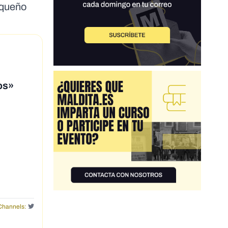
equeño
os»
Channels: