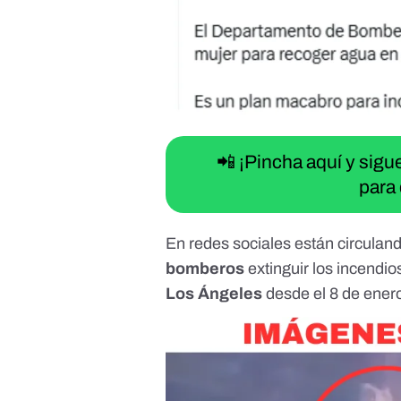
📲 ¡Pincha aquí y sig
para 
En redes sociales están circulan
bomberos
extinguir los
incendios
Los Ángeles
desde el 8 de ener