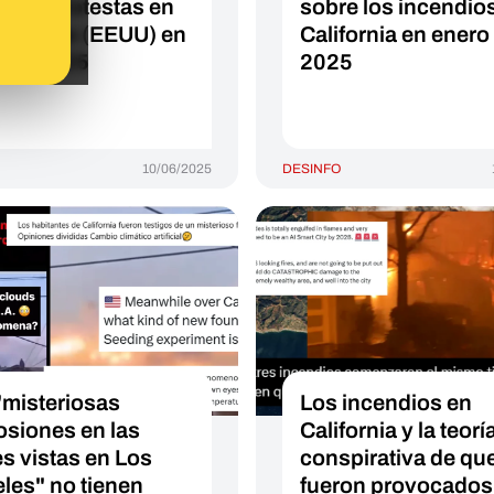
e las protestas en
sobre los incendio
Ángeles (EEUU) en
California en enero
o de 2025
2025
10/06/2025
DESINFO
"misteriosas
Los incendios en
osiones en las
California y la teorí
s vistas en Los
conspirativa de qu
les" no tienen
fueron provocados