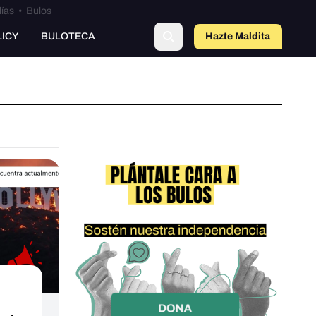
lías
•
Bulos
LICY
BULOTECA
Hazte Maldit
a