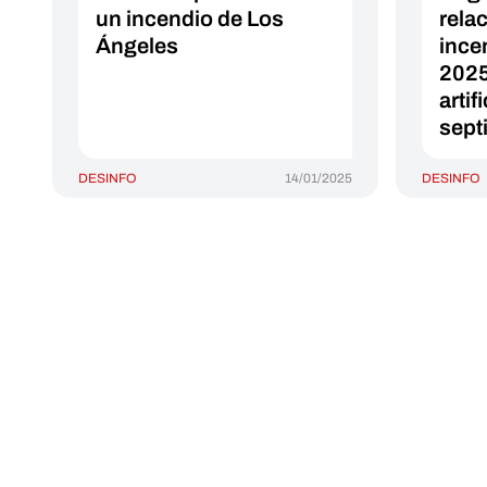
un incendio de Los
rela
Ángeles
ince
2025
artif
sept
DESINFO
14/01/2025
DESINFO