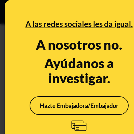
Especial C
DESINFO
PREB
A las redes sociales les da igual.
Los Ángeles
A nosotros no.
Desinfo
Ayúdanos a
investigar.
FALSO
Hazte Embajadora/Embajador
Es falso que este vídeo
Bulo
de una calle incendiada
desi