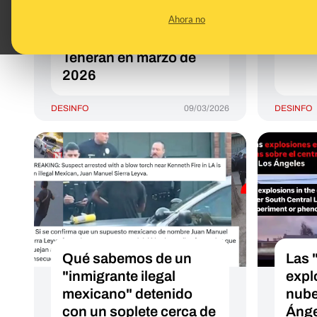
esté relacionado con
sobr
Ahora no
los incendios de Los
Los 
Ángeles de 2017: es
juni
Teherán en marzo de
2026
DESINFO
09/03/2026
DESINFO
Qué sabemos de un
Las 
"inmigrante ilegal
expl
mexicano" detenido
nube
con un soplete cerca de
Ánge