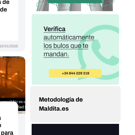
s de
 de
10/01/2025
Metodología de
Maldita.es
a
e
 para