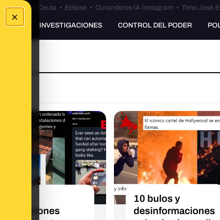
euta
•
Bulos Ceuta
•
Eclipse
•
Curanderos IA Instagram
•
Timo José E
×
UNKING
INVESTIGACIONES
CONTROL DEL PODER
PO
s y
10 bulos y
nformaciones
desinformaciones