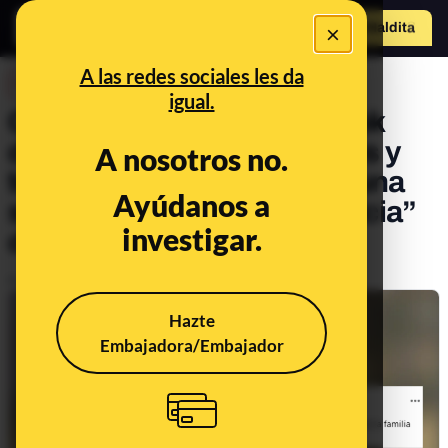
×
Hazte Maldit
o
Abrir menú
A las redes sociales les da
DESINFO
igual.
Cómo cuentas de Facebook
difunden desinformaciones y
A nosotros no.
teorías sin pruebas sobre una
Ayúdanos a
supuesta “lamentable noticia”
investigar.
del rey de Inglaterra
Publicado el
Oct 23, 2024, 1:32:47 PM
Hazte
Embajadora/Embajador