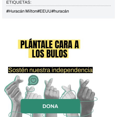
ETIQUETAS:
#Huracán Milton
#EEUU
#huracán