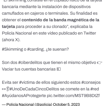
“El skimming consiste en el copiado físico de la tarjeta
bancaria mediante la instalación de dispositivos
camuflados en cajeros o terminales. Su finalidad es
obtener el
contenido de la banda magnética de la
tarjeta
para proceder a su clonado”, explicaba la
Policía Nacional
en este vídeo publicado en Twitter
(ahora X).
#Skimming
o
#carding
, ¿te suenan?
Son dos
#ciberdelitos
que tienen el mismo objetivo 👉
Vaciar tus cuentas bancarias 💵
Evita ser
#víctima
de ellos siguiendo estos
#consejos
👀👂
#UnoDeCadaCincoDelitos
se comete en la
#red
#AyúdanosAProtegerte
pic.twitter.com/MST9B8DtZf
— Policía Nacional (@policia)
October 5, 2023