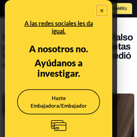
×
Hazte Maldit
o
Abrir menú
A las redes sociales les da
DESINFO
igual.
El cajero con el dispositivo falso
para robar dinero de las tarjetas
A nosotros no.
bancarias contactless: sucedió
Ayúdanos a
en Argentina
investigar.
Timo
Tecnología
Publicado el
Feb 21, 2024, 4:20:20 PM
Actualizado el
Oct 10, 2024, 12:27:00 PM
Hazte
Embajadora/Embajador