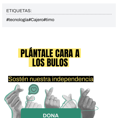
ETIQUETAS:
#tecnología
#Cajero
#timo