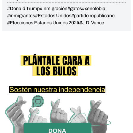
#Donald Trump
#inmigración
#gatos
#xenofobia
#inmigrantes
#Estados Unidos
#partido republicano
#Elecciones Estados Unidos 2024
#J.D. Vance