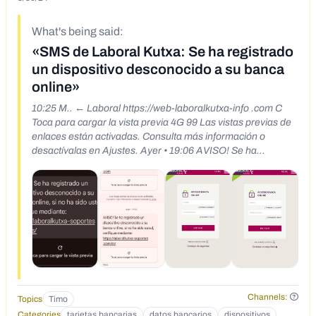
What's being said:
«SMS de Laboral Kutxa: Se ha registrado
un dispositivo desconocido a su banca
online»
10:25 M.. ← Laboral https://web-laboralkutxa-info .com C
Toca para cargar la vista previa 4G 99 Las vistas previas de
enlaces están activadas. Consulta más información o
desactívalas en Ajustes. Ayer • 19:06 AVISO! Se ha
registrado un dispositivo desconocido a su banca online, si
no ha sido usted, verifique mediante: https://laboralkutxa-
soportes .com/es/ 19:06 C Toca para cargar la vista previa
No puedes responder a este código corto. Más información
Channels:
Topics
Timo
Categories
tarjetas bancarias
datos bancarios
dispositivos