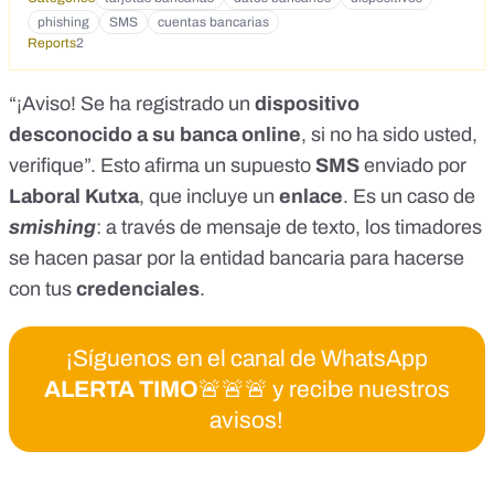
phishing
SMS
cuentas bancarias
Reports
2
“¡Aviso! Se ha registrado un
dispositivo
desconocido a su banca online
, si no ha sido usted,
verifique”. Esto afirma un supuesto
SMS
enviado por
Laboral Kutxa
, que incluye un
enlace
. Es un caso de
smishing
: a través de mensaje de texto, los timadores
se hacen pasar por la entidad bancaria para hacerse
con tus
credenciales
.
¡Síguenos en el canal de WhatsApp
ALERTA TIMO
🚨🚨🚨 y recibe nuestros
avisos!