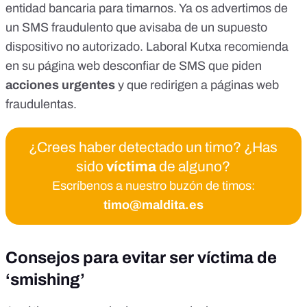
entidad bancaria para timarnos.
Ya os advertimos de
un SMS fraudulento que avisaba de un supuesto
dispositivo no autorizado
.
Laboral Kutxa recomienda
en su página web
desconfiar de SMS que piden
acciones urgentes
y que redirigen a páginas web
fraudulentas.
¿Crees haber detectado un timo? ¿Has
sido
víctima
de alguno?
Escríbenos a nuestro buzón de timos:
timo@maldita.es
Consejos para evitar ser víctima de
‘smishing’