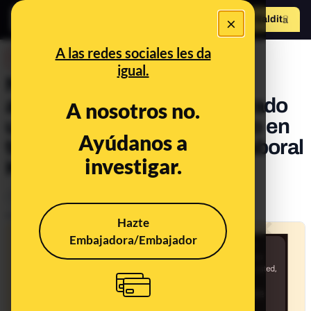
×
Hazte Maldit
o
Abrir menú
A las redes sociales les da
DESINFO
igual.
No, este SMS en el que te
avisan de que se ha registrado
A nosotros no.
un dispositivo desconocido en
Ayúdanos a
tu banca online no es de Laboral
investigar.
Kutxa: es ‘smishing’
Timo
Publicado el
Sep 2, 2024, 2:23:34 PM
Hazte
Embajadora/Embajador