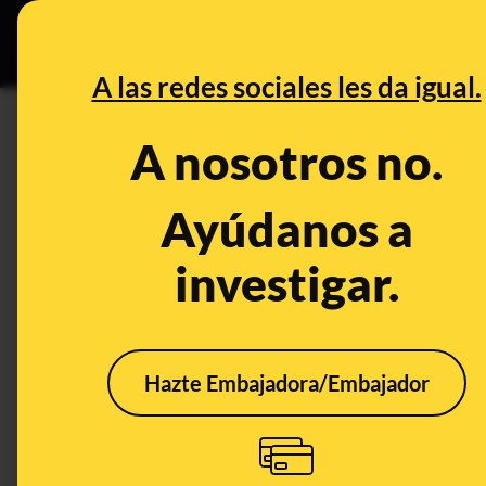
Especial C
DESINFO
PREB
A las redes sociales les da igual.
DESINFO
A nosotros no.
No, este vídeo no muestra la 
ecologista en la playa de la M
Ayúdanos a
San Juan
investigar.
Publicado el
Jun 26, 2024, 5:14:03 PM
Hazte Embajadora/Embajador