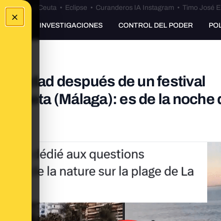
euta
•
Bulos Ceuta
•
Eclipse
•
Curanderos IA Instagram
•
Timo José E
×
UNKING
INVESTIGACIONES
CONTROL DEL PODER
PO
suciedad después de un festival
alagueta (Málaga): es de la noche 