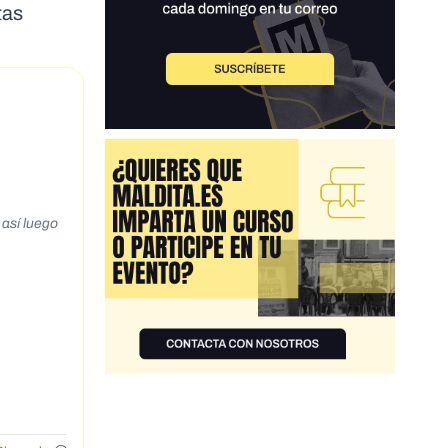
tas
 así luego