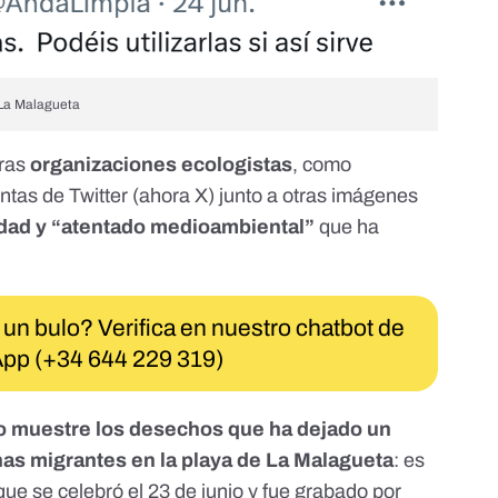
e La Malagueta
tras
organizaciones ecologistas
, como
tas de Twitter (ahora X) junto a otras imágenes
iedad y “atentado medioambiental”
que ha
 un bulo? Verifica en nuestro chatbot de
pp (+34 644 229 319)
eo muestre los desechos que ha dejado un
onas migrantes en la playa de La Malagueta
: es
ue se celebró el 23 de junio y fue grabado por