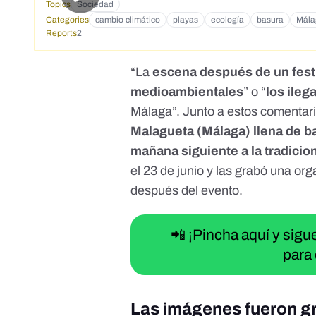
Topics
Sociedad
Categories
cambio climático
playas
ecología
basura
Mála
Reports
2
“La
escena después de un fest
medioambientales
” o “
los ileg
Málaga”. Junto a
estos
comentar
Malagueta (Málaga) llena de b
mañana siguiente
a la tradicio
el 23 de junio y las grabó una org
después del evento.
📲 ¡Pincha aquí y sig
para 
Las imágenes fueron gr