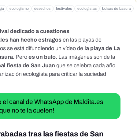
ga
ecologismo
desechos
festivales
ecologistas
bolsas de basura
ival dedicado a cuestiones
ales han hecho estragos
en las playas de
ios
se está difundiendo un vídeo de
la playa de La
asura
. Pero
es un bulo
. Las imágenes son de la
nal fiesta de San Juan
que se celebra cada año
anización ecologista para criticar la suciedad
ue el canal de WhatsApp de Maldita.es
que no te la cuelen!
abadas tras las fiestas de San