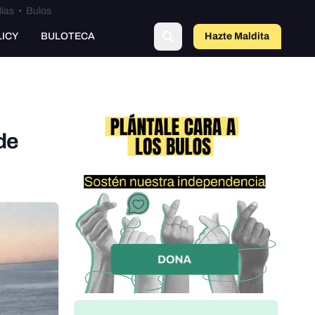
lías
•
Bulos
o
LICY
BULOTECA
Hazte Maldit
a
de