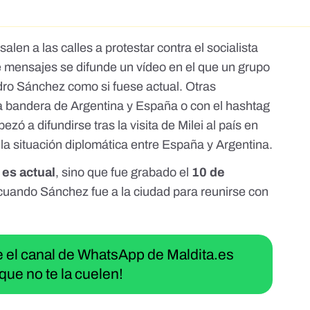
alen a las calles a protestar contra el socialista
e mensajes se difunde un vídeo
en el que un grupo
dro Sánchez como si fuese actual. Otras
la
bandera de Argentina
y España o con el
hashtag
ezó a difundirse tras la visita de Milei al país en
la situación diplomática entre España y Argentina.
 es actual
, sino que fue grabado el
10 de
uando Sánchez fue a la ciudad para reunirse con
ue el canal de WhatsApp de Maldita.es
que no te la cuelen!