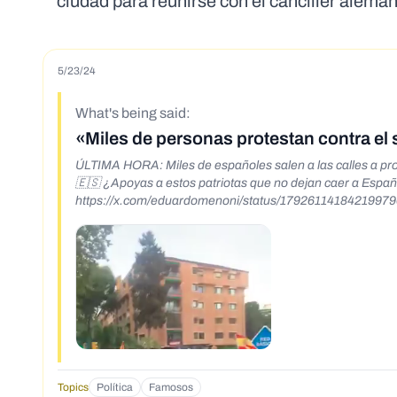
ciudad para reunirse con el canciller alemán
5/23/24
What's being said:
«Miles de personas protestan contra el
ÚLTIMA HORA: Miles de españoles salen a las calles a prot
🇪🇸 ¿Apoyas a estos patriotas que no dejan caer a Espa
https://x.com/eduardomenoni/status/1792611418421997
Topics
Política
Famosos