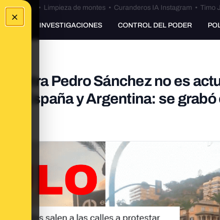
Bulos Ceuta
•
Limpieza de montes
•
Curanderos IA Instagram
•
Timo J
×
UNKING
INVESTIGACIONES
CONTROL DEL PODER
PO
a contra Pedro Sánchez no es actu
ntre España y Argentina: se grabó