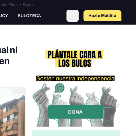
osé Elías
•
Bulos
LICY
BULOTECA
Hazte Maldit
o
al ni
 en