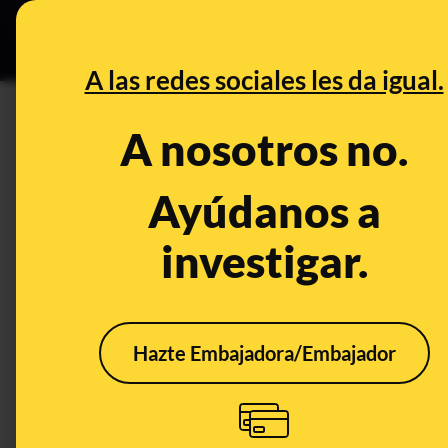
Grupos Ceuta
•
DESINFO
PREB
A las redes sociales les da igual.
DESINFO
A nosotros no.
No, este vídeo de una protest
por la situación diplomática e
Ayúdanos a
noviembre de 2023
investigar.
Publicado el
May 23, 2024, 12:17:56 PM
Hazte Embajadora/Embajador