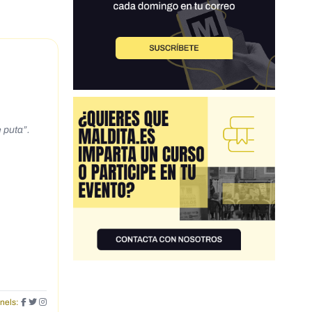
 puta”.
nels: