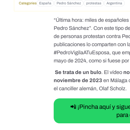
Categories
España
Pedro Sánchez
protestas
Argentina
“Última hora: miles de españoles s
Pedro Sánchez”. Con
este tipo d
de personas protestan contra Pe
publicaciones lo comparten con 
#PedroVigilaATuEsposa
, que emp
mayo de 2024, como si fuese por 
Se trata de un bulo
. El vídeo
no
noviembre de 2023
en Málaga c
el canciller alemán, Olaf Scholz.
📲 ¡Pincha aquí y sig
para 