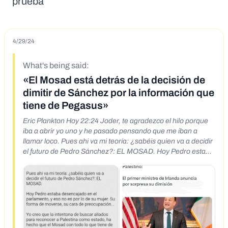
prueba
4/29/24
What's being said:
«El Mosad está detrás de la decisión de
dimitir de Sánchez por la información que
tiene de Pegasus»
Eric Plankton Hoy 22:24 Joder, te agradezco el hilo porque
iba a abrir yo uno y he pasado pensando que me iban a
llamar loco. Pues ahi va mi teoría: ¿sabéis quien va a decidir
el futuro de Pedro Sánchez?: EL MOSAD. Hoy Pedro estaba
desencajado en el parlamento, y eso no es por lo de su
mujer. Su forma de moverse, su cara de preocupación... Yo
creo que la intentona de buscar aliados para reconocer a
Palestina como estado, ha hecho que el Mosad con todo lo
que tiene de Pegasus (os recuerdo la conexión entre
Marruecos e Israel), le haya dicho: tienes una semana para
dimitir. Si no lo haces, filtramos TODO. Fotos, videos, el