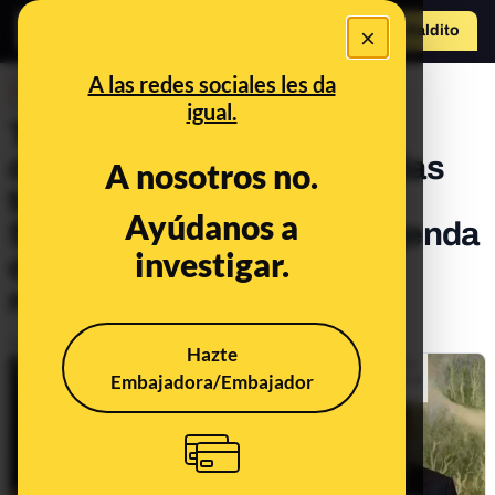
×
Hazte Maldit
o
Abrir menú
A las redes sociales les da
DESINFO
igual.
Teorías sin pruebas y
desinformaciones difundidas
A nosotros no.
tras la decisión de Pedro
Ayúdanos a
Sánchez de cancelar su agenda
investigar.
durante cinco días "para
reflexionar"
Publicado el
Apr 29, 2024, 11:46:56 AM
Hazte
Embajadora/Embajador