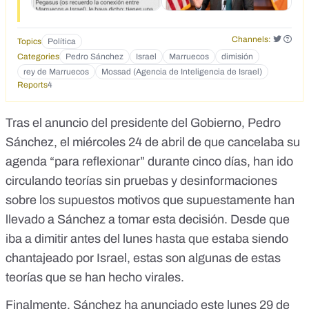
pasado de Begoña, vuestos negocios. Todo. Y algo me dice
que van por ahí los tiros. Rumores de que la prensa israelí va
a filtrar audios sobre la corrupción de Begoña con el
Channels:
Topics
Política
gobierno marroquí antes del lunes. Lo dije ayer: la dimisión
Categories
Pedro Sánchez
Israel
Marruecos
dimisión
de Pedro Sánchez se ha convertido en un tema
rey de Marruecos
Mossad (Agencia de Inteligencia de Israel)
internacional.
Reports
4
https://twitter.com/Pedrosepulturas/status/17839450073233
85938?t=uBw-r39BIMABoAwDMdnKIA&s=19
Tras el anuncio del presidente del Gobierno, Pedro
Sánchez, el miércoles 24 de abril de que
cancelaba su
agenda
“para reflexionar” durante cinco días, han ido
circulando teorías sin pruebas y desinformaciones
sobre los supuestos motivos que supuestamente han
llevado a Sánchez a tomar esta decisión. Desde que
iba a dimitir antes del lunes hasta que estaba siendo
chantajeado por Israel, estas son algunas de estas
teorías que se han hecho virales.
Finalmente, Sánchez ha anunciado este lunes 29 de