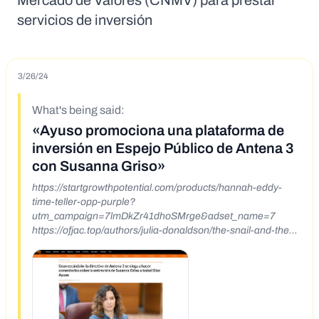
Mercado de Valores (CNMV) para prestar
servicios de inversión
3/26/24
What's being said:
«Ayuso promociona una plataforma de
inversión en Espejo Público de Antena 3
con Susanna Griso»
https://startgrowthpotential.com/products/hannah-eddy-
time-teller-opp-purple?
utm_campaign=7lmDkZr41dhoSMrge&adset_name=7
https://ofjac.top/authors/julia-donaldson/the-snail-and-the-
whale-festive-edition/9781529017205?
utm_term=Iij5_Z_gyRNWqE9_dxf1np&adset_name=ES-
IDA%20%20%E2%80%93%20Copy&fbclid=IwAR0RepgvA
f6LvhzvCL8TMzgkxqj2WktAnocOJYI5EhfVIPYi4ScVWvffXh
4_aem_ARf-p7r3ZlTdfbwwUV1R05s5H_F7P1-
TjjDWtue7A1VU5JfwcyWH%208QzONxslI2kpQV1vN70BuU