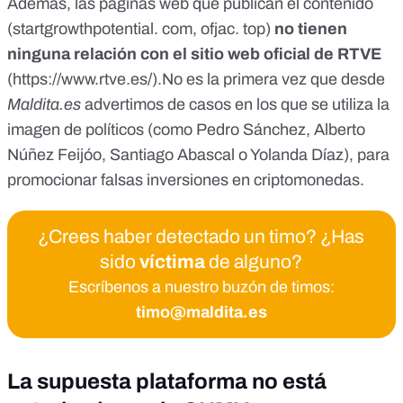
Además, las páginas web que publican el contenido
(startgrowthpotential. com, ofjac. top)
no tienen
ninguna relación con el sitio web oficial de RTVE
(
https://www.rtve.es/).No
es la primera vez que desde
Maldita.es
advertimos de casos en los que se utiliza la
imagen de políticos (como
Pedro Sánchez, Alberto
Núñez Feijóo, Santiago Abascal
o
Yolanda Díaz
), para
promocionar falsas inversiones en criptomonedas.
¿Crees haber detectado un timo? ¿Has
sido
víctima
de alguno?
Escríbenos a nuestro buzón de timos:
timo@maldita.es
La supuesta plataforma no está