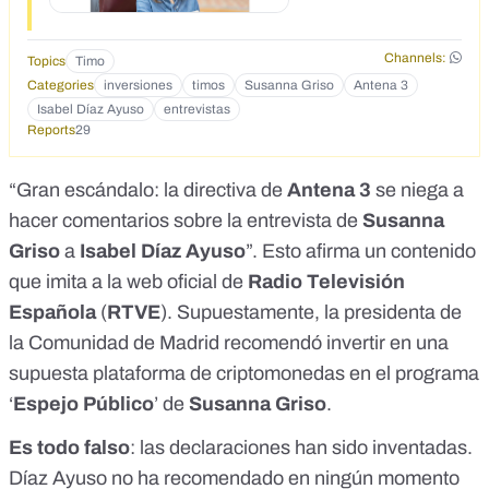
AjlU1RTvttCnJY%20Saludos
https://www.facebook.com/100068064215906/posts/915198
Channels:
1664860983/ https://descomptebeaut.com/?
Topics
Timo
ad_id=%7B%7Bad.id%7D%7D&adset_id=%7B%7Badset.i
Categories
inversiones
timos
Susanna Griso
Antena 3
d%7D%7D&campaign_id=%7B%7Bcampaign.id%7D%7D
Isabel Díaz Ayuso
entrevistas
&ad_name=%7B%7Bad.name%7D%7D&adset_name=%7
Reports
29
B%7Badset.name%7D%7D&campaign_name=%7B%7Bc
ampaign.name%7D%7D&source=%7B%7Bsite_source_na
“Gran escándalo: la directiva de
Antena 3
se niega a
me%7D%7D&placement=%7B%7Bplacement%7D%7D&c
pid=6788c8332e3a910012da3f3c&fbclid=IwY2xjawH2AXVl
hacer comentarios sobre la entrevista de
Susanna
eHRuA2FlbQIxMQABHUaM0n8b5TY8stEJAYwfI4OpZYAje
Griso
a
Isabel Díaz Ayuso
”. Esto afirma un contenido
US_o4kKih1nAV4S4s67pmRMqOr5sg_aem_ieDfsDQk3xvF
que imita a la web oficial de
Radio Televisión
Yeud3mCM1w
Española
(
RTVE
). Supuestamente, la presidenta de
la Comunidad de Madrid recomendó invertir en una
supuesta plataforma de criptomonedas en el programa
‘
Espejo Público
’ de
Susanna Griso
.
Es todo falso
: las declaraciones han sido inventadas.
Díaz Ayuso no ha recomendado en ningún momento