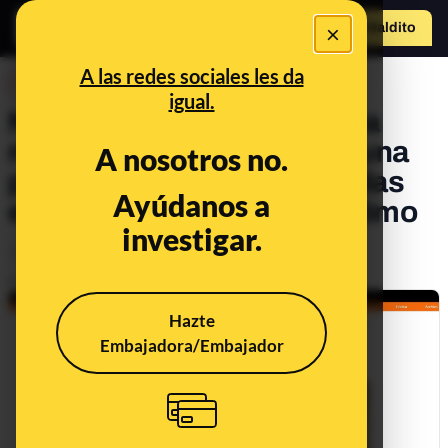
×
Hazte Maldit
o
Abrir menú
A las redes sociales les da
DESINFO
igual.
No, Isabel Díaz Ayuso no ha
recomendado invertir con una
A nosotros no.
plataforma de criptomonedas
Ayúdanos a
en ‘Espejo Público’: es un timo
investigar.
Timo
Tecnología
Publicado el
Apr 4, 2024, 10:41:42 AM
Hazte
Embajadora/Embajador