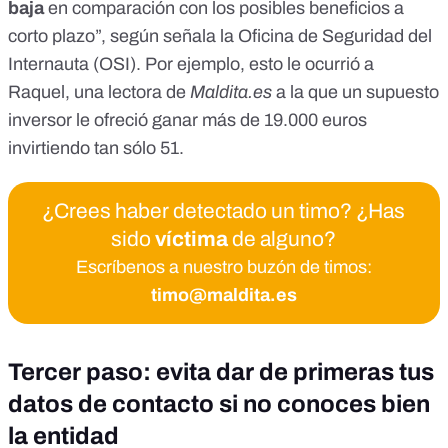
baja
en comparación con los posibles beneficios a
corto plazo”, según señala la
Oficina de Seguridad del
Internauta (OSI)
. Por ejemplo, esto le ocurrió a
Raquel, una lectora de
Maldita.es
a la que
un supuesto
inversor le ofreció ganar más de 19.000 euros
invirtiendo tan sólo 51
.
¿Crees haber detectado un timo? ¿Has
sido
víctima
de alguno?
Escríbenos a nuestro buzón de timos:
timo@maldita.es
Tercer paso: evita dar de primeras tus
datos de contacto si no conoces bien
la entidad