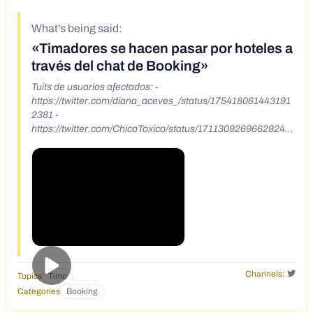
What's being said:
«Timadores se hacen pasar por hoteles a
través del chat de Booking»
Tuits de usuarios afectados: -
https://twitter.com/diana_aceves_/status/175418061443191
2381 -
https://twitter.com/ChicoToxico/status/17113092696629249
25?s=20
Channels:
Topics
Timo
Categories
Booking