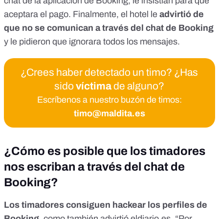
chat de la aplicación de Booking, le insistían para que
aceptara el pago. Finalmente, el hotel le
advirtió de
que no se comunican a través del chat de Booking
y le pidieron que ignorara todos los mensajes.
¿Crees haber detectado un timo? ¿Has
sido
víctima
de alguno?
Escríbenos a nuestro buzón de timos:
timo@maldita.es
¿Cómo es posible que los timadores
nos escriban a través del chat de
Booking?
Los timadores consiguen hackear los perfiles de
Booking
, como también advirtió
eldiario.es
. “Por