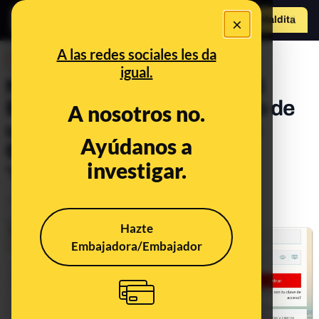
×
Hazte Maldit
o
Abrir menú
A las redes sociales les da
DESINFO
igual.
No, este supuesto SMS del
Banco Santander alertando de
A nosotros no.
una compra por un valor de
Ayúdanos a
6.000 euros no es real: es
investigar.
‘smishing’
Timo
Delitos
Publicado el
Jan 10, 2024, 12:14:03 PM
Hazte
Embajadora/Embajador