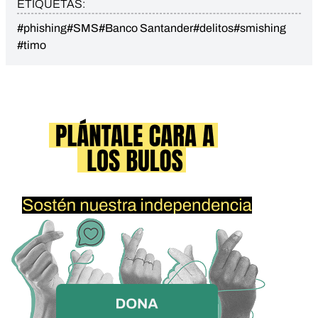
ETIQUETAS:
#phishing
#SMS
#Banco Santander
#delitos
#smishing
#timo