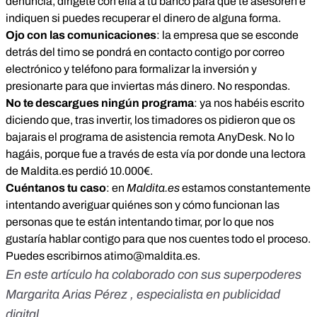
denuncia, dirígete con ella a tu banco para que te asesoren e
indiquen si puedes recuperar el dinero de alguna forma.
Ojo con las comunicaciones
: la empresa que se esconde
detrás del timo se pondrá en contacto contigo por correo
electrónico y teléfono para formalizar la inversión y
presionarte para que inviertas más dinero. No respondas.
No te descargues ningún programa
: ya nos habéis escrito
diciendo que, tras invertir, los timadores os pidieron que os
bajarais el programa de asistencia remota AnyDesk. No lo
hagáis, porque fue a través de esta vía por donde una lectora
de Maldita.es perdió 10.000€.
Cuéntanos tu caso
: en
Maldita.es
estamos constantemente
intentando averiguar quiénes son y cómo funcionan las
personas que te están intentando timar, por lo que nos
gustaría hablar contigo para que nos cuentes todo el proceso.
Puedes escribirnos a
timo@maldita.es
.
En este artículo ha colaborado con sus superpoderes
Margarita Arias Pérez , especialista en publicidad
digital.