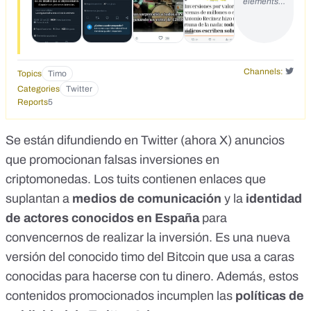
elements…
https://twitter.com/NinaAnders2248/status/17190211877731
41356?s=20
https://twitter.com/KaydenceP87102/status/1717856458518
179908
https://twitter.com/yisrael_wi87119/status/17193298650174
Channels:
Topics
Timo
63166?t=uDndnsJI__7apHJ2bw3XZQ&s=35
Categories
Twitter
https://x.com/FinneganPa54675/status/1719662469474402
Reports
5
678?s=20
https://x.com/MadelinePVTrain/status/17197932876014717
08?s=20
Se están difundiendo en Twitter (
ahora X
) anuncios
que promocionan falsas inversiones en
criptomonedas. Los tuits contienen enlaces que
suplantan a
medios de comunicación
y la
identidad
de actores conocidos en España
para
convencernos de realizar la inversión. Es una nueva
versión del
conocido timo del Bitcoin que usa a caras
conocidas para hacerse con tu dinero
. Además, estos
contenidos promocionados incumplen las
políticas de