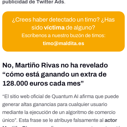
publicidad de Twitter Ads
.
¿Crees haber detectado un timo? ¿Has
sido
víctima
de alguno?
Escríbenos a nuestro buzón de timos:
timo@maldita.es
No, Martiño Rivas no ha revelado
“cómo está ganando un extra de
128.000 euros cada mes”
“El sitio web oficial de Quantum AI afirma que puede
generar altas ganancias para cualquier usuario
mediante la ejecución de un algoritmo de comercio
único”. Esta frase se le atribuye falsamente al
actor