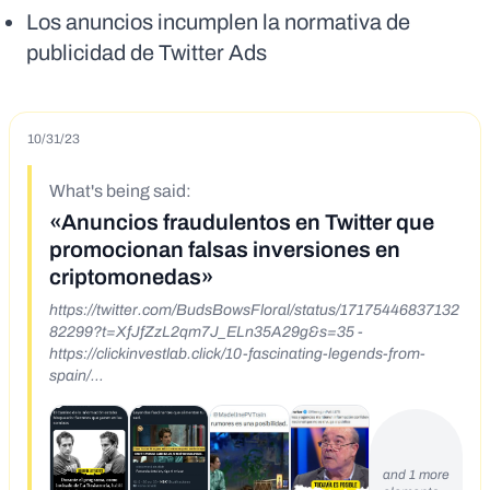
Los anuncios incumplen la normativa de
publicidad de Twitter Ads
10/31/23
What's being said:
«Anuncios fraudulentos en Twitter que
promocionan falsas inversiones en
criptomonedas»
https://twitter.com/BudsBowsFloral/status/17175446837132
82299?t=XfJfZzL2qm7J_ELn35A29g&s=35 -
https://clickinvestlab.click/10-fascinating-legends-from-
spain/
https://twitter.com/OliviaRoss8129/status/17178526933250
78671?t=8Bj1ieyWLR2YCVIRVc_B8w&s=35 - https://tech-
smart.digital/@OliviaRoss8129/el-camino-de-la-
informaci%C3%B3n-estaba-bloqueado-secretos-que-
and 1 more
yacen-en-las-sombras-7929cea3e7be/