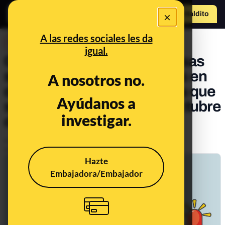
×
Hazte Maldit
o
Abrir menú
A las redes sociales les da
DESINFO
igual.
Cuidado con las alertas falsas
sobre atentados terroristas en
A nosotros no.
distintos puntos de España que
Ayúdanos a
se están difundiendo en octubre
investigar.
de 2023
Publicado el
Oct 20, 2023, 5:42:38 PM
Actualizado el
Oct 25, 2023, 11:22:00 AM
Hazte
Embajadora/Embajador