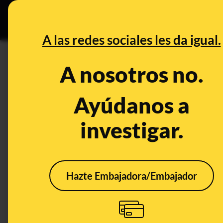
Especial C
DESINFO
PREB
A las redes sociales les da igual.
DESINFO
A nosotros no.
No, este vídeo no muestra el r
terremoto de Marruecos: ocurr
Ayúdanos a
investigar.
Publicado el
Sep 13, 2023, 12:26:19 PM
Hazte Embajadora/Embajador