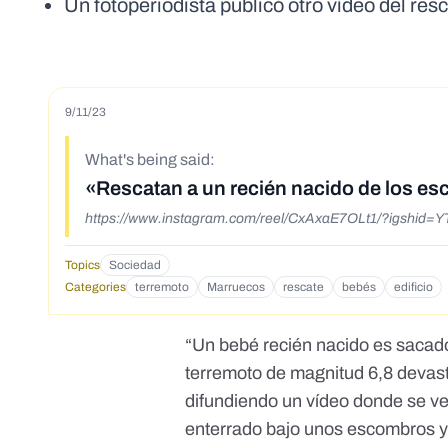
Un fotoperiodista publicó otro vídeo del res
9/11/23
What's being said:
«Rescatan a un recién nacido de los es
https://www.instagram.com/reel/CxAxaE7OLt1/?igshi
Topics
Sociedad
Categories
terremoto
Marruecos
rescate
bebés
edificio
“Un bebé recién nacido es sacad
terremoto de magnitud 6,8 devas
difundiendo un vídeo donde se v
enterrado bajo unos escombros y 