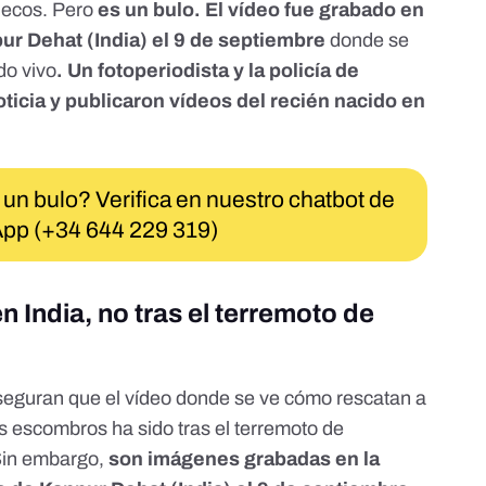
ruecos. Pero
es un bulo. El vídeo fue grabado en
pur Dehat (India) el 9 de septiembre
donde se
do vivo
. Un
fotoperiodista
y la policía de
oticia y
publicaron vídeos
del recién nacido en
 un bulo? Verifica en nuestro chatbot de
pp (+34 644 229 319)
n India, no tras el terremoto de
eguran que el vídeo donde se ve cómo rescatan a
s escombros ha sido tras el terremoto de
Sin embargo,
son imágenes grabadas en la