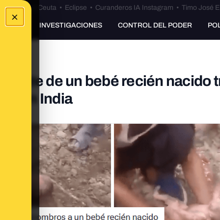
euta
•
Bulos Ceuta
•
Eclipse
•
Curanderos IA Instagram
•
Timo José E
×
UNKING
INVESTIGACIONES
CONTROL DEL PODER
PO
escate de un bebé recién nacido t
ió en India