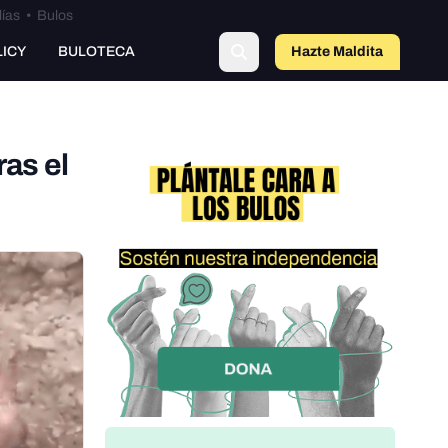
lías
•
Bulos
LICY
BULOTECA
Hazte Maldit
o
ras el