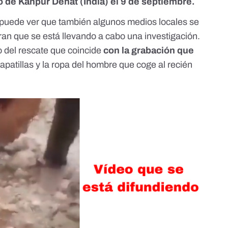
to de Kanpur Dehat (India) el 9 de septiembre.
 puede ver que también algunos
medios locales
se
uran que se está llevando a cabo una investigación.
o del rescate
que coincide
con la grabación que
zapatillas y la ropa del hombre que coge al recién