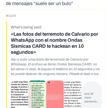
de mensajes “suele ser un bulo”
9/11/23
What's being said:
«Las fotos del terremoto de Calvario por
WhatsApp con el nombre Ondas
Sísmicas CARD te hackean en 10
segundos»
Van a subir unas fotos del terremoto de Calvario por
Whatsapp. El archivo se llama Ondas Sísmicas CARD, no
las abras ni veas, te jaquea el teléfono en 10 segundos y no
se puede detener de ninguna manera. Pásale el dato a tus
familiares y amigos. NO LO ABRAN. Tambien lo dijeron por
TV
and 19
more
elements…