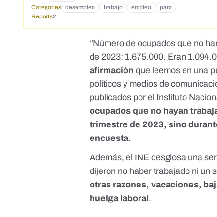
Categories
desempleo
trabajo
empleo
paro
Reports
2
“Número de ocupados que no han 
de 2023: 1.675.000. Eran 1.094.0
afirmación
que leemos en
una pu
políticos
y
medios
de
comunicaci
publicados por el Instituto Nacion
ocupados que no hayan trabaja
trimestre de 2023, sino durant
encuesta
.
Además, el INE desglosa una seri
dijeron no haber trabajado ni un s
otras razones, vacaciones, ba
huelga laboral
.