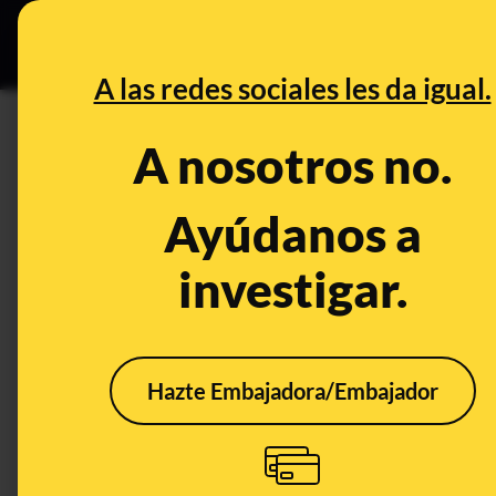
Especial C
DESINFO
PREB
A las redes sociales les da igual.
DESINFO
A nosotros no.
El bulo de los 1.675.000 ocupa
cifra se refiere a la semana an
Ayúdanos a
investigar.
Publicado el
Jul 31, 2023, 4:54:21 PM
Hazte Embajadora/Embajador