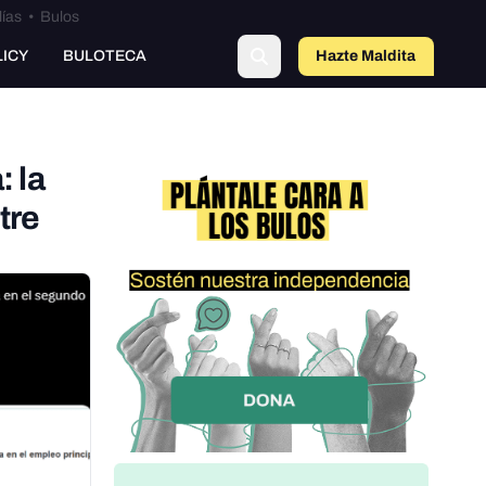
lías
•
Bulos
o
LICY
BULOTECA
Hazte Maldit
a
: la
tre