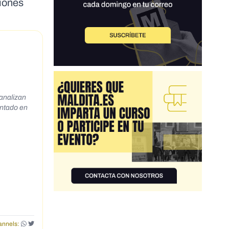
ciones
analizan
entado en
nnels: