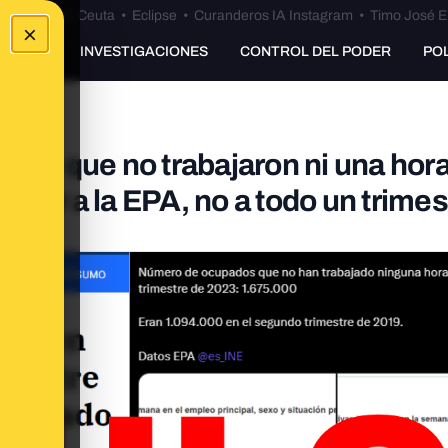
euta
•
Bulos Ceuta
•
Eclipse
•
Curanderos IA Instagram
•
Timo José E
×
UNKING
INVESTIGACIONES
CONTROL DEL PODER
PO
dos que no trabajaron ni una hora
terior a la EPA, no a todo un trimes