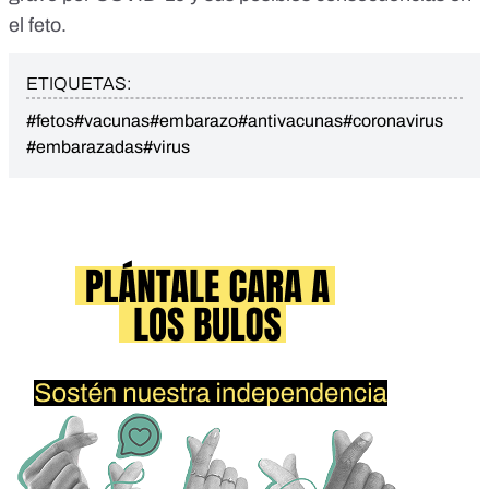
el feto.
ETIQUETAS:
#fetos
#vacunas
#embarazo
#antivacunas
#coronavirus
#embarazadas
#virus