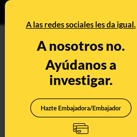
Grupos Ceuta
•
DESINFO
PREB
A las redes sociales les da igual.
DESINFO
A nosotros no.
No, Kia no está regalando 6 c
Facebook: es ‘phishing’
Ayúdanos a
investigar.
Publicado el
May 10, 2023, 1:18:36 PM
Hazte Embajadora/Embajador