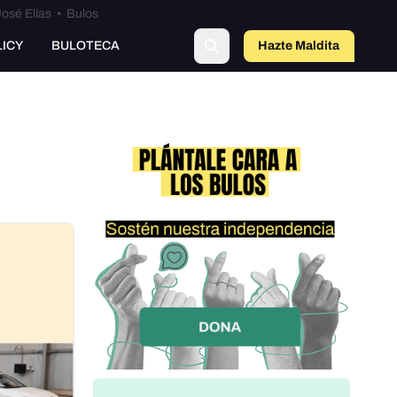
osé Elías
•
Bulos
LICY
BULOTECA
Hazte Maldit
o