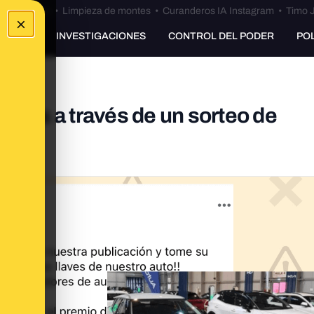
Bulos Ceuta
•
Limpieza de montes
•
Curanderos IA Instagram
•
Timo J
×
UNKING
INVESTIGACIONES
CONTROL DEL PODER
PO
oches a través de un sorteo de