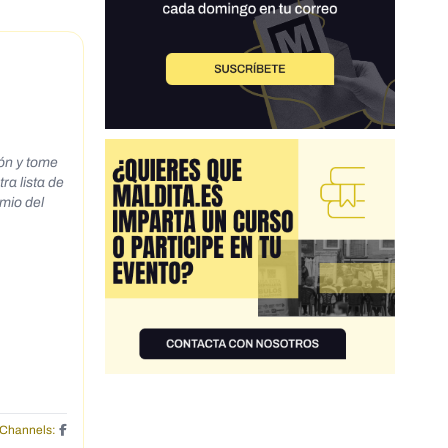
ión y tome
ra lista de
emio del
Channels: