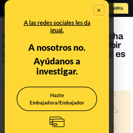
×
Hazte Maldit
o
Abrir menú
A las redes sociales les da
DESINFO
igual.
No, la Agencia Tributaria no ha
enviado este SMS para recibir
A nosotros no.
un reembolso de 462 euros: es
Ayúdanos a
'phishing'
investigar.
Timo
Publicado el
Sep 6, 2022, 10:23:48 AM
Actualizado el
Apr 11, 2023, 3:00:00 PM
Hazte
Embajadora/Embajador