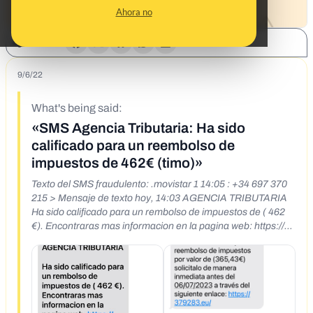
Ahora no
SHARE:
9/6/22
What's being said:
«SMS Agencia Tributaria: Ha sido
calificado para un reembolso de
impuestos de 462€ (timo)»
Texto del SMS fraudulento: .movistar 1 14:05 : +34 697 370
215 > Mensaje de texto hoy, 14:03 AGENCIA TRIBUTARIA
Ha sido calificado para un rembolso de impuestos de ( 462
€). Encontraras mas informacion en la pagina web: https://
aarabynt- b0ef40.ingress- earth.ewp.live/g/b/ 'O 1 53 % A
Mensaje de texto A