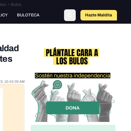
lías
•
Bulos
LICY
BULOTECA
Hazte Maldit
o
aldad
tes
23, 10:43:00 AM