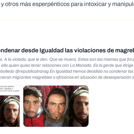
y otros más esperpénticos para intoxicar y manipul
ondenar desde Igualdad las violaciones de magre
 A la violada, que le den. Que se muera. Estas son las mismas que for
ella quien quiso tener relaciones con La Manada. Es la gente que dirige
eneran migrantes magrebíes o africanos en situación de desesperación s
twitter.com/republicatransg/status/1639586766897176582 - https://archiv