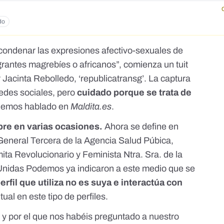
do
condenar las expresiones afectivo-sexuales de
rantes magrebíes o africanos”, comienza un tuit
r Jacinta Rebolledo, ‘republicatransg’. La captura
redes sociales
, pero
cuidado porque
se trata de
 hemos hablado en
Maldita.es
.
re en varias ocasiones.
Ahora se define en
General Tercera de la Agencia Salud Púbica,
mita Revolucionario y Feminista Ntra. Sra. de la
nidas Podemos ya indicaron a este medio que se
erfil que utiliza no es suya e interactúa con
tual en este tipo de perfiles
.
do y por el que nos habéis preguntado a
nuestro