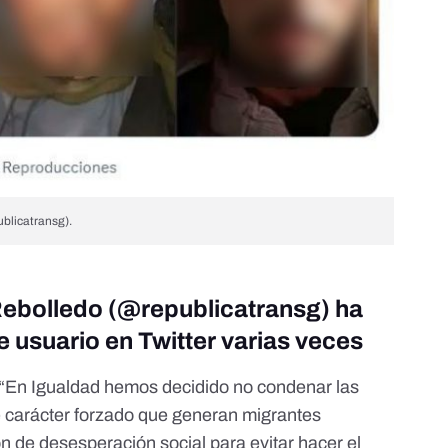
blicatransg).
 Rebolledo (@republicatransg) ha
usuario en Twitter varias veces
e: “En Igualdad hemos decidido no condenar las
e carácter forzado que generan migrantes
n de desesperación social para evitar hacer el