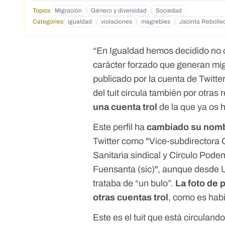
Topics
Migración
Género y diversidad
Sociedad
Categories
igualdad
violaciones
magrebíes
Jacinta Rebolle
“En Igualdad hemos decidido no 
carácter forzado que generan mig
publicado por la cuenta de Twitte
del tuit
circula también por otras 
una cuenta trol
de la que ya os
Este perfil ha
cambiado su nomb
Twitter como "Vice-subdirectora 
Sanitaria sindical y Círculo Pode
Fuensanta (sic)", aunque
desde U
trataba de “un bulo”
.
La foto de p
otras cuentas trol
, como
es habi
Este es el tuit que está circulan