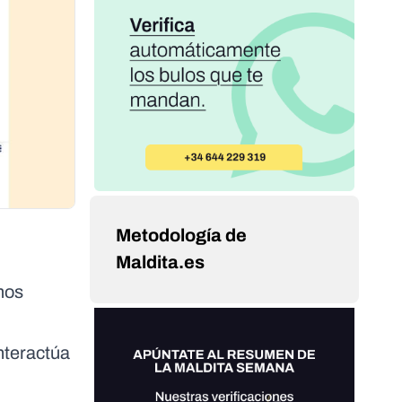
Metodología de
Maldita.es
mos
nteractúa