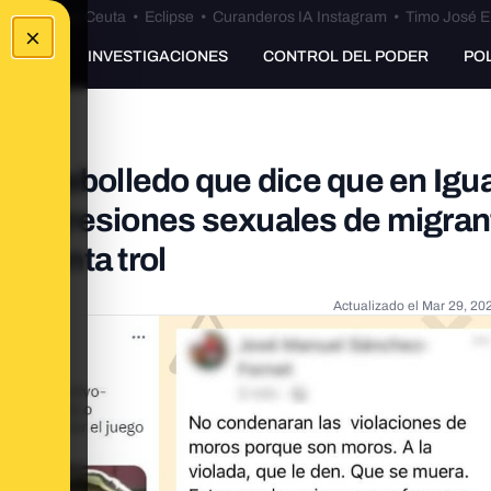
euta
•
Bulos Ceuta
•
Eclipse
•
Curanderos IA Instagram
•
Timo José E
×
UNKING
INVESTIGACIONES
CONTROL DEL PODER
PO
nta Rebolledo que dice que en Igu
as agresiones sexuales de migran
 cuenta trol
Actualizado el
Mar 29, 20