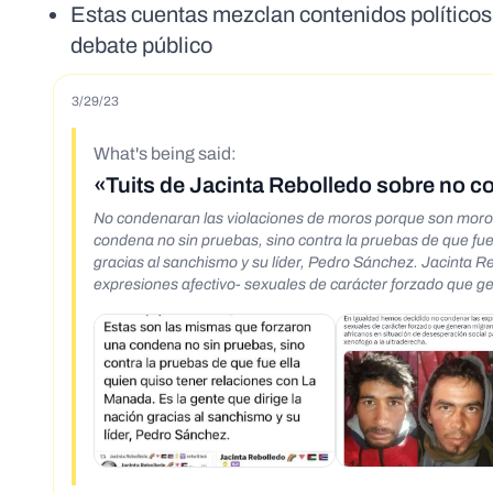
Estas cuentas mezclan contenidos políticos 
debate público
3/29/23
What's being said:
«Tuits de Jacinta Rebolledo sobre no c
No condenaran las violaciones de moros porque son moros.
condena no sin pruebas, sino contra la pruebas de que fue 
gracias al sanchismo y su líder, Pedro Sánchez. Jacinta Rebolledo @republicatransg En Igualdad hemos decidido no condenar las
expresiones afectivo- sexuales de carácter forzado que g
evitar hacer el juego xenofogo a la ultraderecha. https://