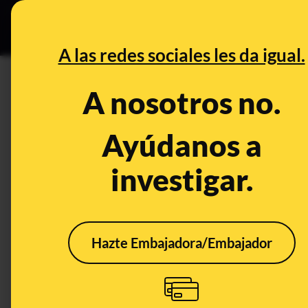
Especial C
DESINFO
PREB
A las redes sociales les da igual.
DESINFO
A nosotros no.
Cuidado con este tuit de Jaci
han decidido “no condenar” l
Ayúdanos a
magrebíes o africanos: es una
investigar.
Publicado el
Mar 29, 2023, 10:43:00 AM
Hazte Embajadora/Embajador