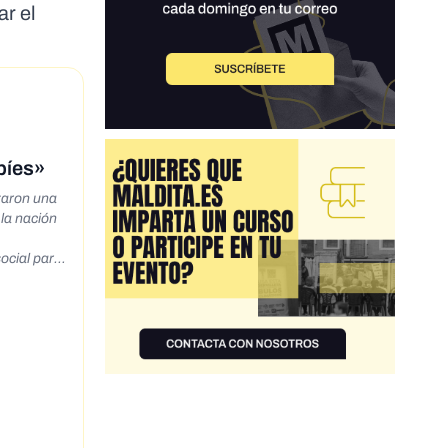
ar el
bíes»
zaron una
 la nación
ocial para
e.ph/Ifoah