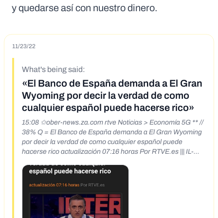
y quedarse así con nuestro dinero.
11/23/22
What's being said:
«El Banco de España demanda a El Gran
Wyoming por decir la verdad de como
cualquier español puede hacerse rico»
15:08 ✩ober-news.za.com rtve Noticias > Economía 5G ** //
38% Q = El Banco de España demanda a El Gran Wyoming
por decir la verdad de como cualquier español puede
hacerse rico actualización 07:16 horas Por RTVE.es ||| IL-
TER ED Tiempo de lectura: 3 min En directo en LA
RESISTENCIA, el famoso presentador de 9