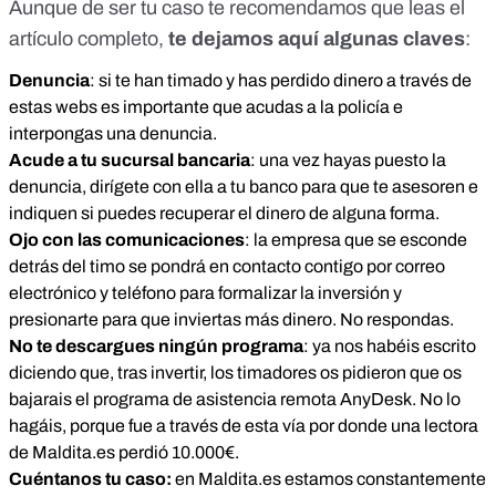
Aunque de ser tu caso te recomendamos que leas
el
artículo completo
,
te dejamos aquí algunas claves
:
Denuncia
: si te han timado y has perdido dinero a través de
estas webs es importante que acudas a la policía e
interpongas una denuncia.
Acude a tu sucursal bancaria
: una vez hayas puesto la
denuncia, dirígete con ella a tu banco para que te asesoren e
indiquen si puedes recuperar el dinero de alguna forma.
Ojo con las comunicaciones
: la empresa que se esconde
detrás del timo se pondrá en contacto contigo por correo
electrónico y teléfono para formalizar la inversión y
presionarte para que inviertas más dinero. No respondas.
No te descargues ningún programa
: ya nos habéis escrito
diciendo que, tras invertir, los timadores os pidieron que os
bajarais el programa de asistencia remota AnyDesk. No lo
hagáis, porque fue a través de esta vía por donde una lectora
de Maldita.es perdió 10.000€.
Cuéntanos tu caso:
en Maldita.es estamos constantemente