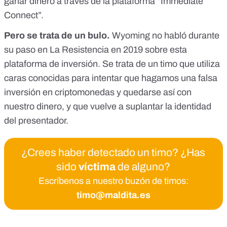
ganar dinero a través de la plataforma “Immediate
Connect”.
Pero se trata de un bulo.
Wyoming no habló durante
su paso en La Resistencia en 2019 sobre esta
plataforma de inversión. Se trata de un timo que
utiliza
caras conocidas para intentar que hagamos una falsa
inversión en criptomonedas y quedarse así con
nuestro dinero
, y que vuelve
a suplantar la identidad
del presentado
r.
¿Crees haber detectado un timo? ¿Has
sido
víctima
de alguno?
Escríbenos a nuestro buzón de timos:
timo@maldita.es