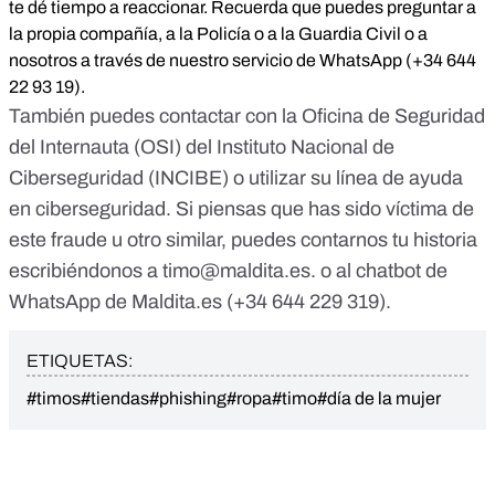
te dé tiempo a reaccionar. Recuerda que puedes preguntar a
la propia compañía, a la Policía o a la Guardia Civil o a
nosotros a través de nuestro servicio de WhatsApp (+34 644
22 93 19).
También puedes contactar con la
Oficina de Seguridad
del Internauta
(OSI) del
Instituto Nacional de
Ciberseguridad
(INCIBE) o utilizar su
línea de ayuda
en ciberseguridad
. Si piensas que has sido víctima de
este fraude u otro similar, puedes contarnos tu historia
escribiéndonos a
timo@maldita.es
. o al
chatbot de
WhatsApp de Maldita.es (+34 644 229 319)
.
ETIQUETAS:
#timos
#tiendas
#phishing
#ropa
#timo
#día de la mujer