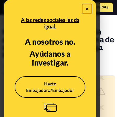
×
Hazte Maldit
o
Abrir menú
A las redes sociales les da
DESINFO
igual.
No, este SMS avisando de la
activación del nuevo sistema de
A nosotros no.
seguridad web no es de Caja
Ayúdanos a
Rural: es ‘phishing’
investigar.
Timo
Publicado el
Mar 2, 2023, 1:04:00 PM
Hazte
Embajadora/Embajador