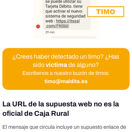
¿Crees haber detectado un timo? ¿Has
sido
víctima
de alguno?
Escríbenos a nuestro buzón de timos:
timo@maldita.es
La URL de la supuesta web no es la
oficial de Caja Rural
El mensaje que circula incluye un supuesto enlace de