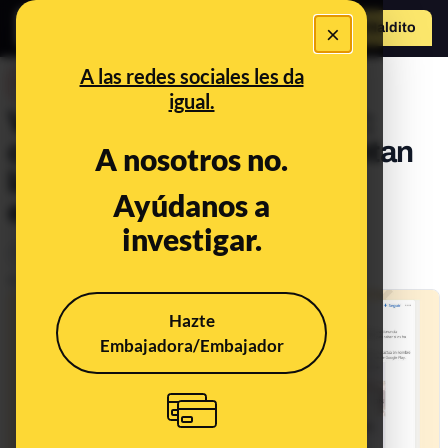
×
Hazte Maldit
o
Abrir menú
A las redes sociales les da
DESINFO
igual.
Vuelve la “estafa del CEO”:
cómo los timadores suplantan
A nosotros no.
la identidad de jefes para
Ayúdanos a
engañar a sus empleados
investigar.
Timo
Publicado el
Feb 17, 2023, 6:00:05 PM
Hazte
Embajadora/Embajador