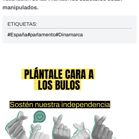
manipulados.
ETIQUETAS:
#España
#parlamento
#Dinamarca