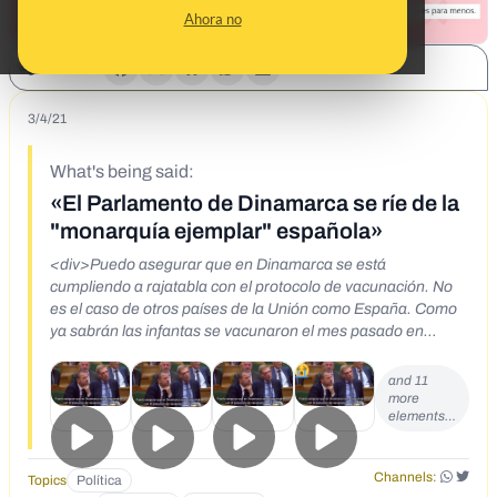
Ahora no
SHARE:
3/4/21
What's being said:
«El Parlamento de Dinamarca se ríe de la
"monarquía ejemplar" española»
<div>Puedo asegurar que en Dinamarca se está
cumpliendo a rajatabla con el protocolo de vacunación. No
es el caso de otros países de la Unión como España. Como
ya sabrán las infantas se vacunaron el mes pasado en
Emiratos aprovechando una visita a su padre, el rey emérito.
Aunque esto no debe importarle a su presidente, pues en la
and 11
última reunión dijo que España tenía una 'monarquía
more
elements…
ejemplar'.</div>
Channels:
Topics
Política