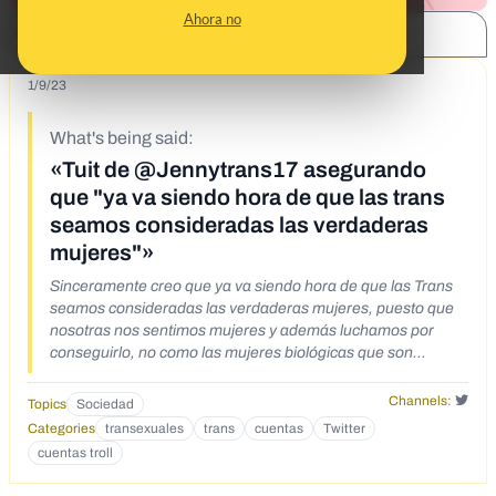
Ahora no
SHARE:
1/9/23
What's being said:
«Tuit de @Jennytrans17 asegurando
que "ya va siendo hora de que las trans
seamos consideradas las verdaderas
mujeres"»
Sinceramente creo que ya va siendo hora de que las Trans
seamos consideradas las verdaderas mujeres, puesto que
nosotras nos sentimos mujeres y además luchamos por
conseguirlo, no como las mujeres biológicas que son
producto del azar. Además somos más femeninas. Sigo ??
Channels:
Topics
Sociedad
Categories
transexuales
trans
cuentas
Twitter
cuentas troll