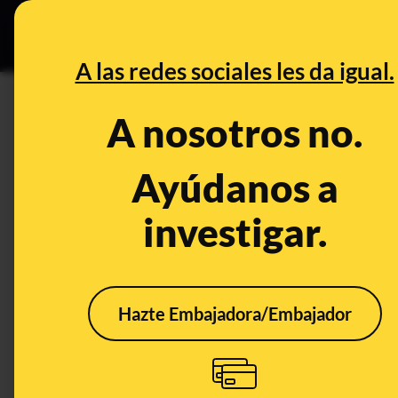
Especial C
DESINFO
PREB
A las redes sociales les da igual.
DESINFO
A nosotros no.
El audio de Luis Enrique "se 
manipulado y corresponde a u
Ayúdanos a
investigar.
Publicado el
Nov 30, 2022, 10:24:23 AM
Hazte Embajadora/Embajador