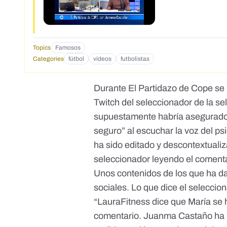
Topics
Famosos
Categories
fútbol
vídeos
futbolistas
Durante
El Partidazo de Cope
se 
Twitch del seleccionador de la se
supuestamente habría asegurado
seguro” al escuchar la voz del ps
ha sido editado y descontextualiz
seleccionador leyendo el comentar
Unos contenidos
de los que ha d
sociales.
Lo que dice el seleccion
“LauraFitness dice que María se
comentario. Juanma Castaño ha r