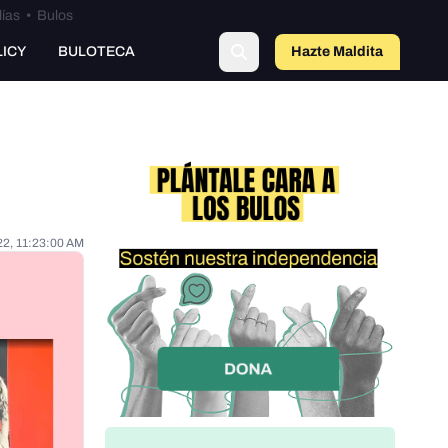
lías
•
Bulos
LICY
BULOTECA
Hazte Maldit
a
22, 11:23:00 AM