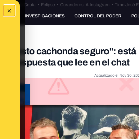
euta
•
Bulos Ceuta
•
Eclipse
•
Curanderos IA Instagram
•
Timo José E
×
UNKING
INVESTIGACIONES
CONTROL DEL PODER
PO
ha puesto cachonda seguro": está
na respuesta que lee en el chat
Actualizado el
Nov 30, 20