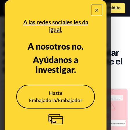
×
Hazte Maldit
o
Abrir menú
A las redes sociales les da
DESINFO
igual.
No, este vídeo no es de la
influencer Priscila Beatrice
A nosotros no.
asistiendo al Mundial de Catar
Ayúdanos a
de 2022: es Rihanna durante el
investigar.
Mundial de Brasil de 2014
Publicado el
Nov 23, 2022, 11:05:59 AM
Actualizado el
May 25, 2023, 12:56:00 PM
Hazte
Embajadora/Embajador