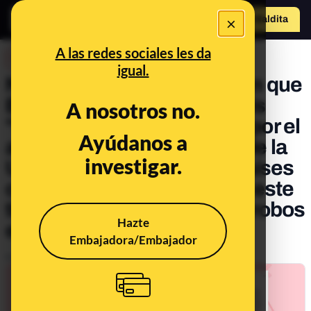
×
Hazte Maldit
o
Abrir menú
A las redes sociales les da
DESINFO
igual.
No, estos mapas no indican que
España sea el segundo país
A nosotros no.
"con mayor preocupación por el
Ayúdanos a
allanamiento de morada" de la
investigar.
Unión Europea y "de los países
con niveles más bajos" de este
tipo de delito: tratan sobre robos
Hazte
en domicilios
Embajadora/Embajador
Publicado el
Oct 26, 2022, 2:50:12 PM