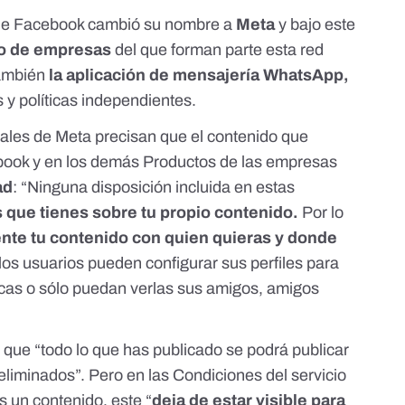
n el pasado como en el futuro. Con esta declaración, doy aviso a faceboo
 de Facebook cambió
su nombre a
Meta
y bajo este
 cualquier otra acción en mi contra sobre la base de este perfil y / o su co
o de empresas
del que forman parte esta red
ncial. La violación de la privacidad puede ser castigada por la ley (UCC 
También
la aplicación de mensajería WhatsApp,
o publica una declaración al menos una vez que estará tácitamente permit
 y políticas independientes.
ctualizaciones de estado de perfil. NO LO COMPARTAS. Copia y pega. Su nuev
ue va a leer sus publicaciones. Por lo tanto mantenga el dedo abajo en c
ales de Meta precisan que el contenido que
opia". luego ve a tu página, empieza un nuevo post y pon tu dedo en cual
book y en los demás
Productos de las empresas
 usar mis fotos
 en un tribunal.
ad
: “Ninguna disposición incluida en estas
 que tienes sobre tu propio contenido.
Por lo
ente tu contenido con quien quieras y donde
, los usuarios pueden
configurar sus perfiles
para
icas o sólo puedan verlas sus amigos, amigos
que “todo lo que has publicado se podrá publicar
 eliminados”. Pero en las Condiciones del servicio
 un contenido, este “
deja de estar visible para