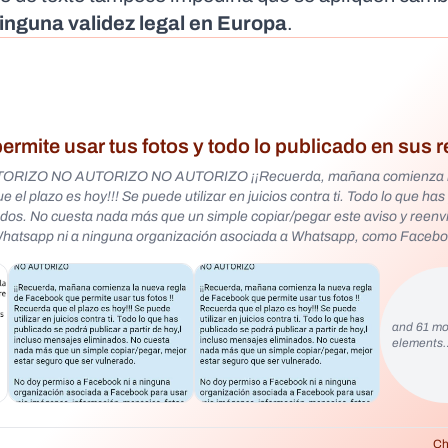
ninguna validez legal en Europa
.
mite usar tus fotos y todo lo publicado en sus 
UTORIZO NO AUTORIZO NO AUTORIZO ¡¡Recuerda, mañana comienza l
el plazo es hoy!!! Se puede utilizar en juicios contra ti. Todo lo que ha
nados. No cuesta nada más que un simple copiar/pegar este aviso y reenvi
 Whatsapp ni a ninguna organización asociada a Whatsapp, como Facebo
otos, mensajes eliminados, archivos, etc. Esto es real. Lo comparto!!!!
tos !! Recuerda que el plazo es hoy!!! Se puede utilizar en juicios contr
incluso mensajes eliminados. No cuesta nada más que un simple copiar/pe
and 61 mo
ok ni a ninguna organización asociada a Facebook para usar mis imáge
elements
ivos, etc. Lo comparto!! La nueva regla de Facebook/Meta comienza ma
te es hoy! Esto podría ser usado en demandas contra ti. Todo lo que has 
s. No cuesta nada, solo copiar y publicar, mejor que lamentarse después.
reserva de derechos... NO PERMITO que Facebook/Meta o cualquier otr
, mensajes o mensajes, tanto en el pasado como en el futuro. Esta decl
Ch