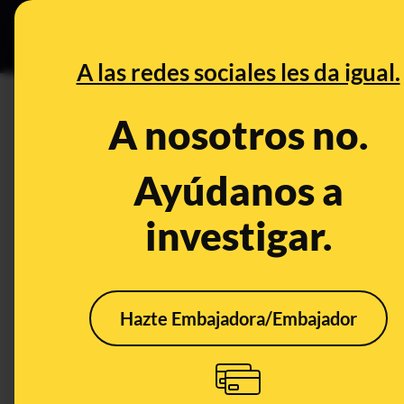
Especial C
DESINFO
PREB
A las redes sociales les da igual.
DESINFO
FALSO
A nosotros no.
No, no hay una nueva regla q
tus fotos ni se podrá publicar
Ayúdanos a
investigar.
Tecnología
Publicado el
Jan 15,
FALSO
Hazte Embajadora/Embajador