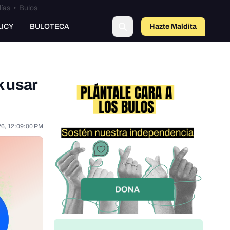
lías
•
Bulos
LICY
BULOTECA
Hazte Maldit
o
k usar
26, 12:09:00 PM