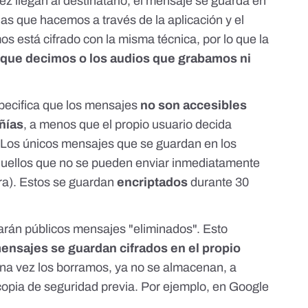
z llegan al destinatario, el mensaje se guarda en
das que hacemos a través de la aplicación y el
mos
está cifrado con la misma técnica
, por lo que la
que decimos o los audios que grabamos ni
pecifica que los mensajes
no son accesibles
ñías
, a menos que el propio usuario decida
. Los únicos mensajes que se guardan en los
quellos que no se pueden enviar inmediatamente
ura). Estos se guardan
encriptados
durante 30
arán públicos mensajes "eliminados". Esto
mensajes se guardan cifrados en el propio
na vez los borramos, ya no se almacenan, a
pia de seguridad previa. Por ejemplo, en Google