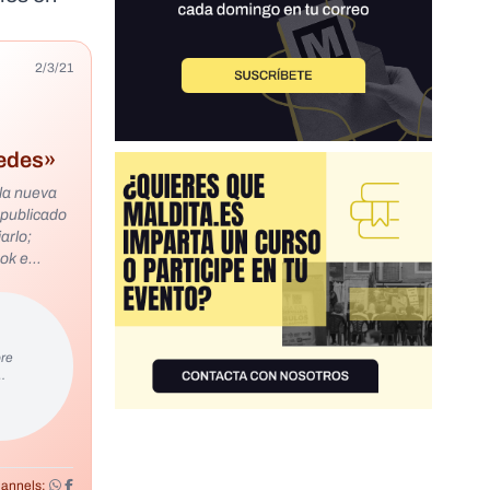
2/3/21
redes»
a nueva
s publicado
arlo;
ok e
!!!! NO
a ti. Todo
gar, mejor
re
nes,
…
ñana
publicado
 Bajo la
a persona
aración
annels: