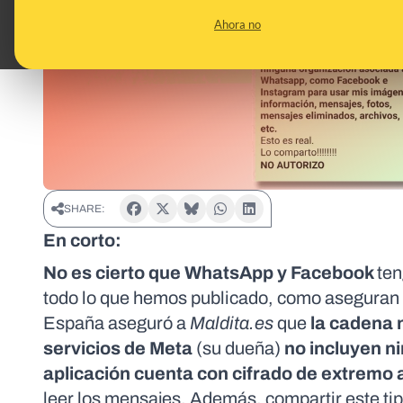
Ahora no
SHARE:
En corto:
No es cierto que WhatsApp y Facebook
ten
todo lo que hemos publicado, como aseguran 
España
aseguró a
Maldita.es
que
la cadena n
servicios de Meta
(su dueña)
no incluyen 
aplicación cuenta con
cifrado de extremo 
leer los mensajes. Además, compartir este ti