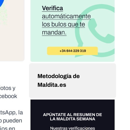
Metodología de
Maldita.es
otos y
acebook
tsApp, la
rio pueden
ios en