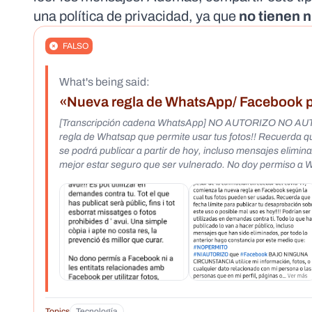
una política de privacidad, ya que
no tienen 
FALSO
What's being said:
«Nueva regla de WhatsApp/ Facebook per
[Transcripción cadena WhatsApp] NO AUTORIZO NO A
regla de Whatsap que permite usar tus fotos!! Recuerda que 
se podrá publicar a partir de hoy, incluso mensajes elimi
mejor estar seguro que ser vulnerado. No doy permiso a
Instagram para usar mis imágenes, información, mensajes, f
AUTORIZO [Transcripción cadena Facebook] NO AUTORIZO NO AUTORIZO NO AUTORIZO NO AUTORIZO ¡¡Recuerda, mañana
comienza la nueva regla de Facebook que permite usar tus fo
lo que has publicado se podrá publicar a partir de hoy,l 
estar seguro que ser vulnerado. No doy permiso a Facebo
información, mensajes, fotos, mensajes eliminados, arch
donde pueden usar tus fotos. ¡No olvides que la fecha lími
se publica hoy, incluso los mensajes que han sido borrado
Ley UCC Secciones 1-207, 1-308... Estoy imponiendo mi 
relacionada con Facebook/Meta use mis fotos, información
Topics
Tecnología