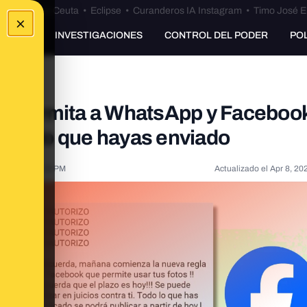
euta
•
Bulos Ceuta
•
Eclipse
•
Curanderos IA Instagram
•
Timo José E
×
UNKING
INVESTIGACIONES
CONTROL DEL PODER
PO
ue permita a WhatsApp y Faceboo
 todo lo que hayas enviado
 2021, 1:54:32 PM
Actualizado el
Apr 8, 20