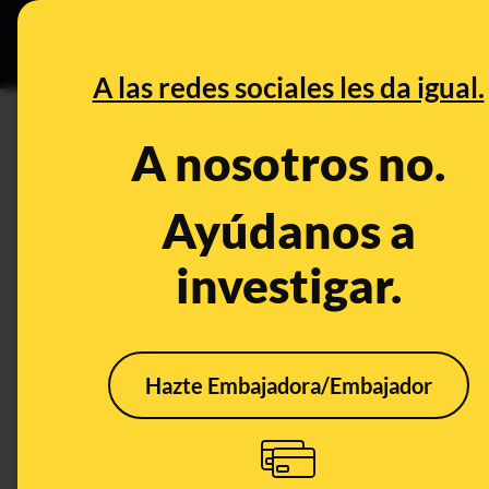
Especial C
DESINFO
PREB
A las redes sociales les da igual.
DESINFO
A nosotros no.
Alerta 'phishing': cuidado con
banco, que te llegan por SMS
Ayúdanos a
mensajes que los oficiales
investigar.
Publicado el
Jan 27, 2022, 7:13:00 PM
Hazte Embajadora/Embajador