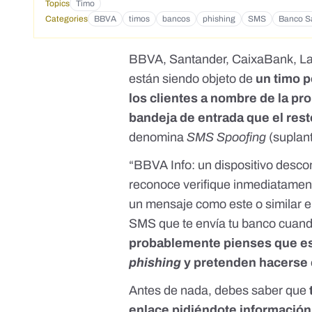
Topics
Timo
Categories
BBVA
timos
bancos
phishing
SMS
Banco S
BBVA, Santander, CaixaBank, La
están siendo objeto de
un timo p
los clientes a nombre de la pr
bandeja de entrada que el res
denomina
SMS Spoofing
(suplant
“BBVA Info: un dispositivo desco
reconoce verifique inmediatament
un mensaje como este o similar e
SMS que te envía tu banco cuando
probablemente pienses que es t
phishing
y pretenden hacerse 
Antes de nada, debes saber que
enlace pidiéndote informació