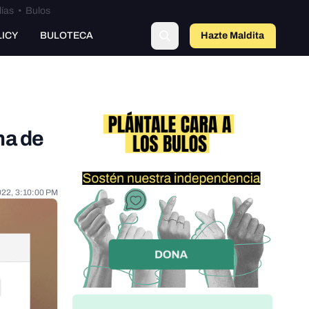
lías
•
Bulos
LICY
BULOTECA
Hazte Maldit
o
na de
022, 3:10:00 PM