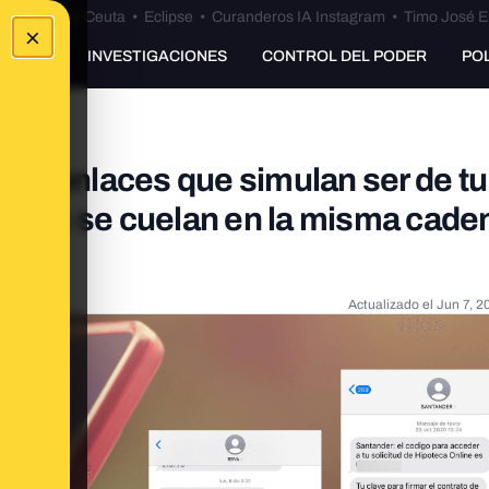
euta
•
Bulos Ceuta
•
Eclipse
•
Curanderos IA Instagram
•
Timo José E
×
UNKING
INVESTIGACIONES
CONTROL DEL PODER
PO
 los enlaces que simulan ser de tu
 y que se cuelan en la misma cade
Actualizado el
Jun 7, 2