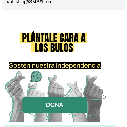
#phishing
#SMS
#timo