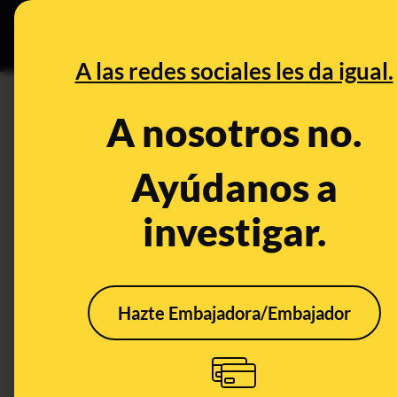
Especial C
DESINFO
PREB
A las redes sociales les da igual.
DESINFO
A nosotros no.
Bulos y desinformaciones que
cómicos con el Plan Estratégi
Ayúdanos a
investigar.
Publicado el
Apr 7, 2022, 9:15:00 AM
Hazte Embajadora/Embajador