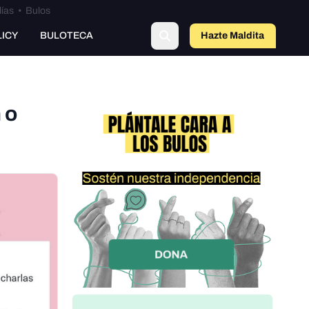
lías
•
Bulos
LICY
BULOTECA
Hazte Maldit
o
 o