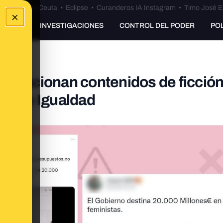
euta
•
Bulos Ceuta
•
Eclipse
•
Curanderos IA Instagram
•
Timo José E
×
UNKING
INVESTIGACIONES
CONTROL DEL PODER
PO
 relacionan contenidos de ficción
co de Igualdad