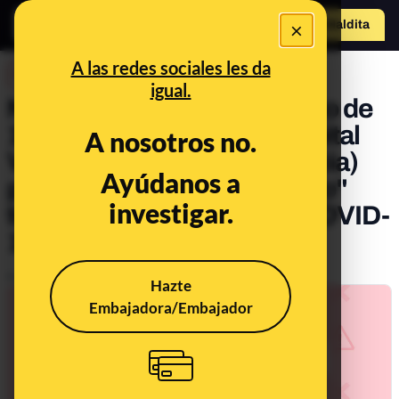
×
Hazte Maldit
o
Abrir menú
A las redes sociales les da
DESINFO
igual.
No, no ha ingresado un niño de
10 años en la UCI del Hospital
A nosotros no.
Virgen de la Arrixaca (Murcia)
Ayúdanos a
por un "infarto de miocardio"
investigar.
tras vacunarse contra la COVID-
19
Publicado el
Jan 21, 2022, 12:53:54 PM
Hazte
Embajadora/Embajador