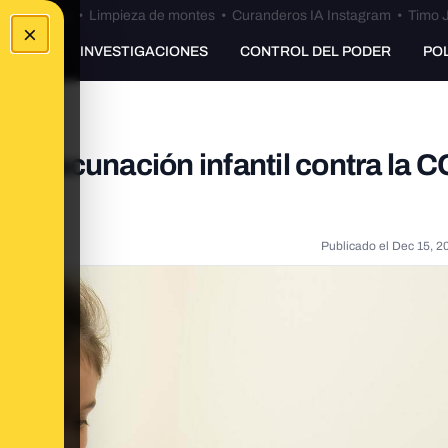
Bulos Ceuta
•
Limpieza de montes
•
Curanderos IA Instagram
•
Timo J
×
UNKING
INVESTIGACIONES
CONTROL DEL PODER
PO
la vacunación infantil contra la 
Publicado el
Dec 15, 2