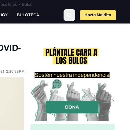
osé Elías
•
Bulos
LICY
BULOTECA
Hazte Maldit
o
COVID-
021, 2:20:32 PM