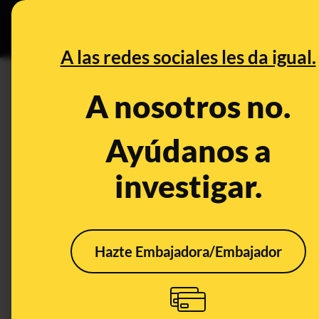
Grupos Ceuta
•
DESINFO
PREB
A las redes sociales les da igual.
PREBUNKING
A nosotros no.
Preguntas y respuestas sobre 
19
Ayúdanos a
investigar.
Ciencia
Salud
Hazte Embajadora/Embajador