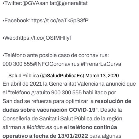
▪️Twitter:
@GVAsanitat
@generalitat
▪️Facebook:
https://t.co/eaTk5pS3fP
▪️Web:
https://t.co/jOSIMHIlyf
▪️Teléfono ante posible caso de coronavirus:
900 300 555
#INFOCoronavirus
#FrenarLaCurva
— Salud Pública (@SaludPublicaEs)
March 13, 2020
En abril de 2021 la Generalitat Valenciana anunció que
el "teléfono gratuito 900 300 555 habilitado por
Sanidad se refuerza
para optimizar la
resolución de
dudas sobre vacunación COVID-19
". Desde la
Conselleria de Sanitat i Salut Pública de la región
afirman a
Maldita.es
que
el teléfono continúa
operativo a fecha de 13/01/2022
para algunas