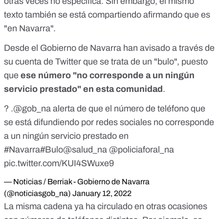
otras veces no especifica. Sin embargo, el mismo
texto también se está compartiendo afirmando que es
"en Navarra".
Desde el Gobierno de Navarra han avisado a través de
su cuenta de Twitter que
se trata de un "bulo"
, puesto
que
ese número "no corresponde a un ningún
servicio prestado" en esta comunidad
.
? .
@gob_na
alerta de que el número de teléfono que
se está difundiendo por redes sociales no corresponde
a un ningún servicio prestado en
#Navarra
#Bulo
@salud_na
@policiaforal_na
pic.twitter.com/KUI4SWuxe9
— Noticias / Berriak - Gobierno de Navarra
(@noticiasgob_na)
January 12, 2022
La misma cadena ya ha circulado en otras ocasiones