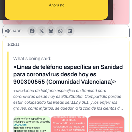
Ahora no
SHARE:
1/12/22
What's being said:
«Línea de teléfono específica en Sanidad
para coronavirus desde hoy es
900300555 (Comunidad Valenciana)»
<div>Línea de teléfono especifica en Sanidad para
coronavirus desde hoy es 900300555. Compartidlo porque
están colapsando las líneas del 112 y 061, y los enfermos
graves, como infartos, se quedan a la cola de los cientos de
personas llamando para información de coronavirus. Este
que os paso es específico para coronavirus. Compartid en
vuestros grupos, por favor.</div>