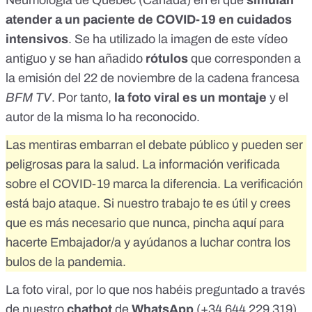
Neumología de Quebec (Canadá)
en el que
simulan
atender a un paciente de COVID-19 en cuidados
intensivos
. Se ha utilizado la imagen de este vídeo
antiguo y se han añadido
rótulos
que corresponden a
la emisión del 22 de noviembre de la cadena francesa
BFM TV
. Por tanto,
la foto viral es un montaje
y el
autor de la misma lo ha reconocido
.
Las mentiras embarran el debate público y pueden ser
peligrosas para la salud. La información verificada
sobre el COVID-19 marca la diferencia. La verificación
está bajo ataque. Si nuestro trabajo te es útil y crees
que es más necesario que nunca,
pincha aquí para
hacerte Embajador/a
y ayúdanos a luchar contra los
bulos de la pandemia.
La foto viral, por lo que nos habéis preguntado a través
de
nuestro
chatbot
de
WhatsApp
(+34 644 229 319)
,