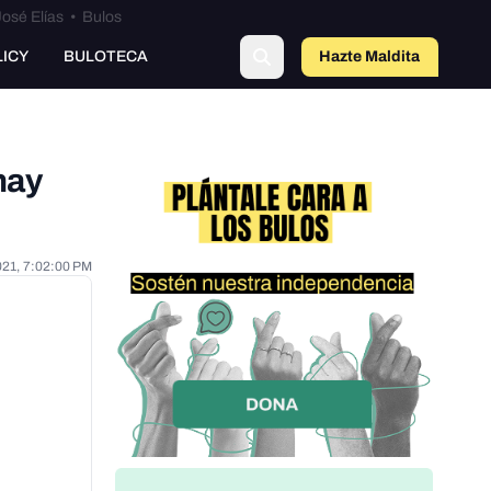
osé Elías
•
Bulos
LICY
BULOTECA
Hazte Maldit
o
hay
021, 7:02:00 PM