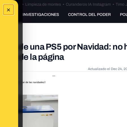
Bulos Ceuta
•
Limpieza de montes
•
Curanderos IA Instagram
•
Timo J
×
UNKING
INVESTIGACIONES
CONTROL DEL PODER
PO
asma de una PS5 por Navidad: no 
ción de la página
Actualizado el
Dec 24, 2