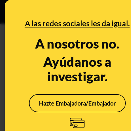
Grupos Ceuta
•
DESINFO
PREB
A las redes sociales les da igual.
DESINFO
A nosotros no.
Cuidado con este sorteo fant
bases del concurso ni informa
Ayúdanos a
investigar.
Publicado el
Dec 9, 2020, 4:07:28 PM
Hazte Embajadora/Embajador