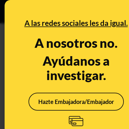
Especial C
DESINFO
PREB
A las redes sociales les da igual.
DESINFO
A nosotros no.
Cuidado con este supuesto reg
Dyson Supersonic: es 'phishin
Ayúdanos a
€ al mes
investigar.
Timo
Publicado el
Nov 16, 20
Hazte Embajadora/Embajador