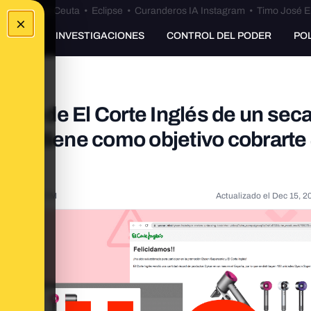
euta
•
Bulos Ceuta
•
Eclipse
•
Curanderos IA Instagram
•
Timo José E
×
UNKING
INVESTIGACIONES
CONTROL DEL PODER
PO
alo de El Corte Inglés de un sec
g' y tiene como objetivo cobrarte
21, 12:46:25 PM
Actualizado el
Dec 15, 2