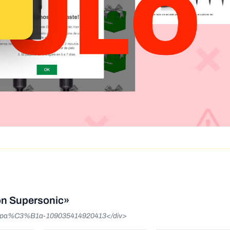
son Supersonic»
-Espa%C3%B1a-109035414920413</div>