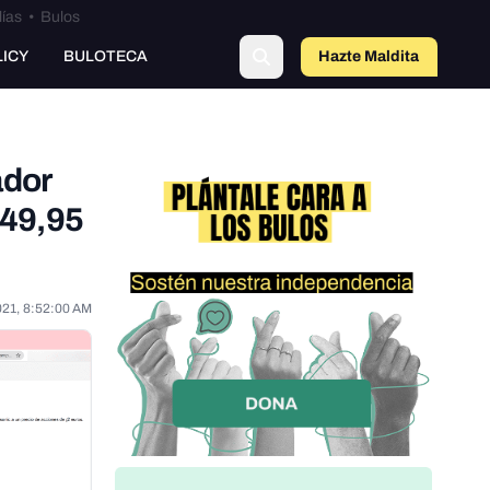
lías
•
Bulos
LICY
BULOTECA
Hazte Maldit
o
ador
 49,95
021, 8:52:00 AM