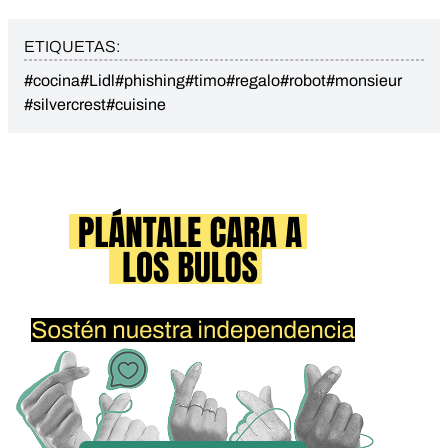
ETIQUETAS:
#cocina
#Lidl
#phishing
#timo
#regalo
#robot
#monsieur
#silvercrest
#cuisine