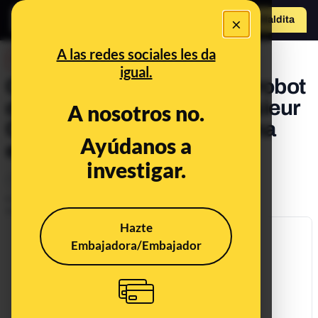
×
Hazte Maldit
o
Abrir menú
A las redes sociales les da
DESINFO
igual.
Cuidado, Lidl no regala un robot
de cocina Silvercrest Monsieur
A nosotros no.
Cuisine por participar en una
Ayúdanos a
encuesta
investigar.
Timo
Publicado el
Dec 2, 2020, 7:08:00 AM
Actualizado el
Dec 6, 2021, 5:19:00 PM
Hazte
Embajadora/Embajador