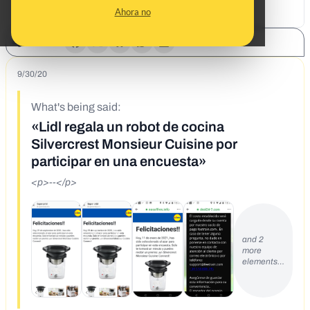
Ahora no
SHARE:
9/30/20
What's being said:
«Lidl regala un robot de cocina
Silvercrest Monsieur Cuisine por
participar en una encuesta»
<p>--</p>
and 2
more
elements…