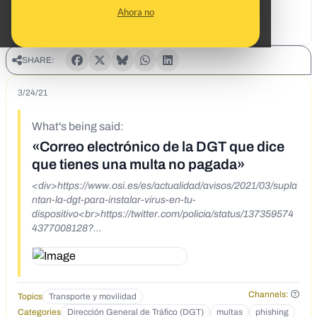
Ahora no
SHARE:
3/24/21
What's being said:
«Correo electrónico de la DGT que dice
que tienes una multa no pagada»
<div>https://www.osi.es/es/actualidad/avisos/2021/03/supla
ntan-la-dgt-para-instalar-virus-en-tu-
dispositivo<br>https://twitter.com/policia/status/137359574
4377008128?
ref_src=twsrc%5Etfw%7Ctwcamp%5Etweetembed%7Ctwt
erm%5E1373595744377008128%7Ctwgr%5E%7Ctwcon%
5Es1_&amp;ref_url=https%3A%2F%2Fmaldita.es%2Fmald
itobulo%2F20210322%2Fdgt-multa-de-transito-no-
Channels:
Topics
Transporte y movilidad
pagada%2F</div>
Categories
Dirección General de Tráfico (DGT)
multas
phishing