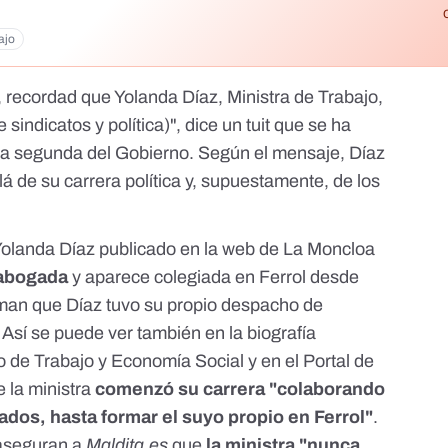
ajo
s, recordad que Yolanda Díaz, Ministra de Trabajo,
sindicatos y política)", dice
un tuit que se ha
nta segunda del Gobierno
. Según el mensaje, Díaz
á de su carrera política y, supuestamente, de los
 Yolanda Díaz publicado en la web de La Moncloa
 abogada
y aparece colegiada en Ferrol desde
rman que Díaz tuvo su propio despacho de
 Así se puede ver también en
la biografía
io de Trabajo y Economía Social
y
en el Portal de
 la ministra
comenzó su carrera "colaborando
dos, hasta formar el suyo propio en Ferrol"
.
 aseguran a
Maldita.es
que
la ministra "nunca