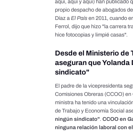
aquí
,
aquí
y
aquí
) han publicado q
propio despacho de abogados de 
Díaz a
El País
en 2011, cuando era
Ferrol, dijo que hizo "la carrera 
hice fotocopias y limpié casas
".
Desde el Ministerio de
aseguran que Yolanda D
sindicato"
El padre de la vicepresidenta se
Comisiones Obreras (CCOO) en G
ministra ha tenido una vinculación
de Trabajo y Economía Social a
ningún sindicato"
.
CCOO en Gal
ninguna relación laboral con e