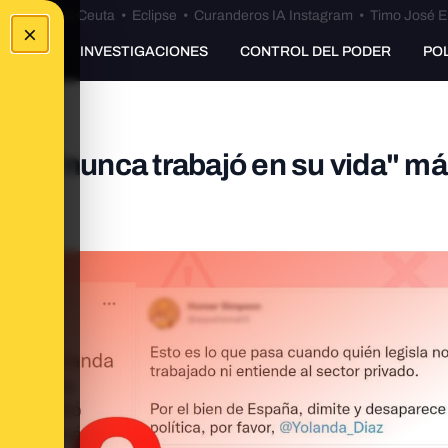
euta
•
Bulos Ceuta
•
Eclipse
•
Curanderos IA Instagram
•
Timo José E
×
UNKING
INVESTIGACIONES
CONTROL DEL PODER
PO
Díaz "nunca trabajó en su vida" m