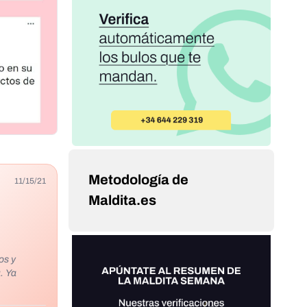
Metodología de
11/15/21
Maldita.es
os y
. Ya