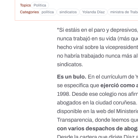
Topics
Política
Categories
política
sindicatos
Yolanda Díaz
ministra de Trab
"Si estáis en el paro y depresivo
nunca trabajó en su vida (más que 
hecho viral sobre la vicepreside
no habría trabajado nunca más all
sindicatos.
Es un bulo.
En
el currículum de
se especifica que
ejerció como
1998. Desde ese colegio nos afi
abogados en la ciudad coruñesa.
disponible en la web del Minister
Transparencia
, donde leemos que
con varios despachos de aboga
Desde la cartera que dirige Díaz