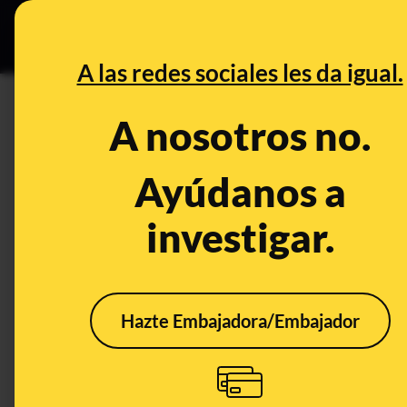
Especial C
DESINFO
PREB
A las redes sociales les da igual.
DESINFO
FALSO
A nosotros no.
No, no es cierto que Yolanda 
en "sindicatos y política"
Ayúdanos a
investigar.
Publicado el
Nov 18, 2021, 12:57:14 PM
FALSO
Hazte Embajadora/Embajador