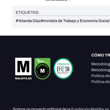
ETIQUETAS:
#Yolanda Díaz
#ministra de Trabajo y Economía Social
CÓMO T
Metodolog
Metodolog
Política d
Política de
Somos un proyecto editorial de la
Fundación Maldita.es