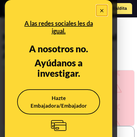
×
Hazte Maldit
o
Abrir menú
A las redes sociales les da
DESINFO
igual.
No, el FBI no ha arrestado al
director ejecutivo de Pfizer,
A nosotros no.
Albert Bourla
Ayúdanos a
Publicado el
Nov 8, 2021, 7:03:00 PM
investigar.
Hazte
Embajadora/Embajador
SHARE: