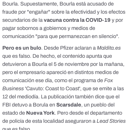
Bourla. Supuestamente, Bourla está acusado de
tiene residencia en Canadá, se desconoce el procedimiento
para el juicio al CEO de Pfizer, pero hay que recordar que el
fraude por "engañar" sobre la efectividad y los efectos
decreto-ley sobre interferencia electoral firmado por Trump
secundarios de la
vacuna contra la COVID-19
y por
(y se considera que el Covid forma parte de esa
pagar sobornos a gobiernos y medios de
conspiración) y que, como rebeló Real Raw News, Bourla
sobornó a Fauci, luego ha cometido al menos un delito en
comunicación "para que permanezcan en silencio".
Estados Unidos. En estos momentos, según cuenta la
noticia, las fuerzas del orden patriotas (en realidad, la noticia
Pero es un bulo
. Desde Pfizer aclaran a
Maldita.es
no aclara qué cuerpo de seguridad está realizando la
que es falso. De hecho, el contenido apunta que
operación) estarían allanando otras propiedades de Bourla
en todo el país.<br><a
detuvieron a Bourla el 5 de noviembre por la mañana,
href="https://www.conservativebeaver.com/2021/11/05/ceo-
pero el empresario apareció en distintos medios de
of-pfizer-arrested-charged-with-fraud-media-
comunicación ese día, como el
blackout/">https://www.conservativebeaver.com/2021/11/05
programa de
Fox
/ceo-of-pfizer-arrested-charged-with-fraud-media-
Busines
s
'
Cavuto: Coast to Coast
', que se emite a las
blackout/</a></div>
12 del mediodía. La publicación también dice que el
FBI detuvo a Borula en
Scarsdale
, un pueblo del
estado de
Nueva York
. Pero desde el departamento
de policía de esta localidad aseguraron a
Lead Stories
que es falso.