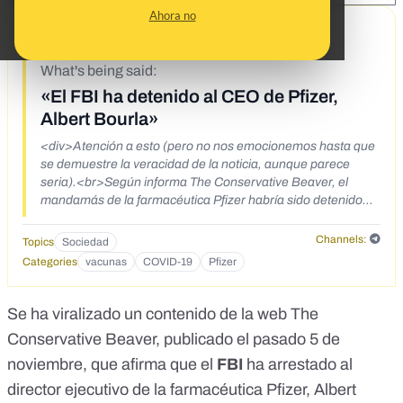
Ahora no
11/8/21
What's being said:
«El FBI ha detenido al CEO de Pfizer,
Albert Bourla»
<div>Atención a esto (pero no nos emocionemos hasta que
se demuestre la veracidad de la noticia, aunque parece
seria).<br>Según informa The Conservative Beaver, el
mandamás de la farmacéutica Pfizer habría sido detenido
ayer en su mansión de Nueva York y acusado de haber
sobornado gobiernos para que aprobaran la falsa vacuna,
Channels:
Topics
Sociedad
haber falseado datos de los ensayos clínicos para conseguir
Categories
vacunas
COVID-19
Pfizer
su aprobación y, en definitiva, haber ocultado a la población
los grandes peligros que supone esta "vacuna" y también de
haber sobornado a la prensa para que ocultara la verdad
Se ha viralizado un
contenido de la web The
sobre la Plandemia.<br>Corroborando una parte de la
Conservative Beaver
, publicado el pasado 5 de
noticia, hace unos días se hizo público el testimonio de una
noviembre, que afirma que el
científica que participó en los ensayos clínicos de la vacuna
FBI
ha arrestado al
Pfizer y que renunció al ver las irregularidades que se
director ejecutivo de la farmacéutica Pfizer, Albert
cometían (noticia más abajo).<br>Dado que Albert Bourla