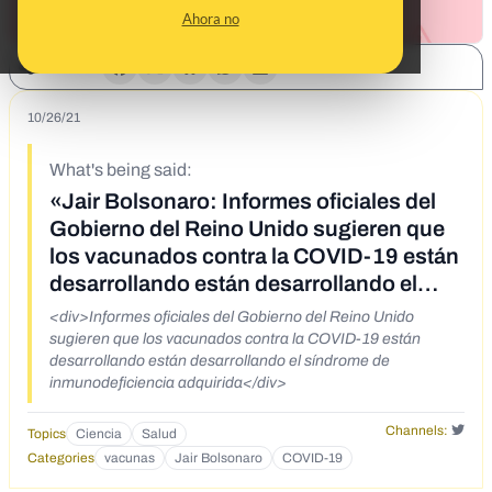
Ahora no
SHARE:
10/26/21
What's being said:
«Jair Bolsonaro: Informes oficiales del
Gobierno del Reino Unido sugieren que
los vacunados contra la COVID-19 están
desarrollando están desarrollando el
síndrome de inmunodeficiencia
<div>Informes oficiales del Gobierno del Reino Unido
adquirida»
sugieren que los vacunados contra la COVID-19 están
desarrollando están desarrollando el síndrome de
inmunodeficiencia adquirida</div>
Channels:
Topics
Ciencia
Salud
Categories
vacunas
Jair Bolsonaro
COVID-19