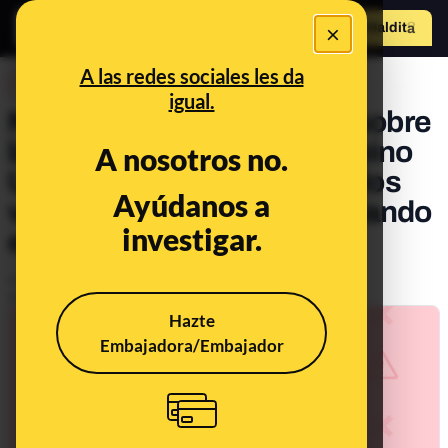
×
Hazte Maldit
o
Abrir menú
A las redes sociales les da
DESINFO
igual.
No, los informes oficiales sobre
la vacuna COVID-19 del Reino
A nosotros no.
Unido no demuestran que los
Ayúdanos a
vacunados están desarrollando
investigar.
el sida
Publicado el
Oct 26, 2021, 10:08:33 AM
Actualizado el
Oct 26, 2021, 10:16:30 AM
Hazte
Embajadora/Embajador